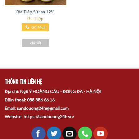
Bia Tiệp Sitnan 12%
Bia Tiệp
Gọi Mua
Hàng
chi tiết
THÔNG TIN LIÊN HỆ
Địa chỉ: Ngõ 9 HOÀNG CẦU - ĐỐNG ĐA - HÀ NỘI
Điện thoại: 088 886 66 16
Email: sandouong24h@gmail.com
Website: https://sandouong24h.vn/