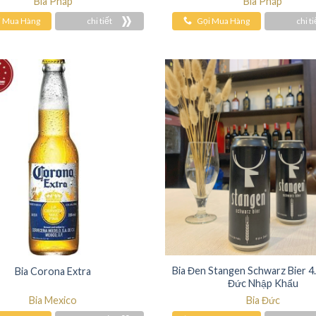
Bia Pháp
Bia Pháp
i Mua Hàng
chi tiết
Gọi Mua Hàng
chi ti
Bia Đen Stangen Schwarz Bier 4
Bia Corona Extra
Đức Nhập Khẩu
Bia Mexico
Bia Đức