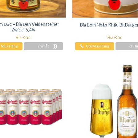
m Đức – Bia Đen Veldensteiner
Bia Bom Nhập Khẩu BitBurge
Zwick’l 5,4%
Bia Đức
Bia Đức
i Mua Hàng
chi tiết
Gọi Mua Hàng
chi ti