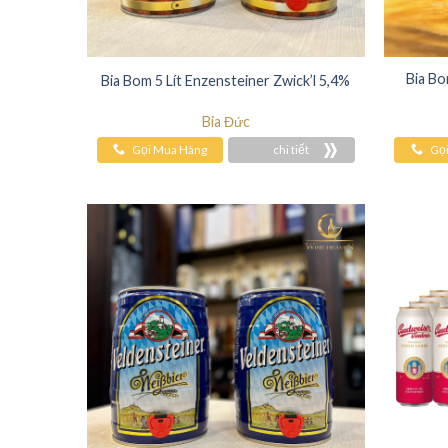
Bia Bo
Bia Bom 5 Lít Enzensteiner Zwick’l 5,4%
Bia Đức
Gọi Mua Hàng
chi tiết
Gọ