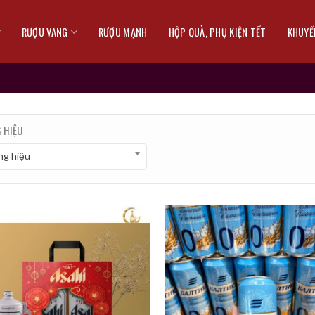
RƯỢU VANG
RƯỢU MẠNH
HỘP QUÀ, PHỤ KIỆN TẾT
KHUYẾ
 HIỆU
g hiệu