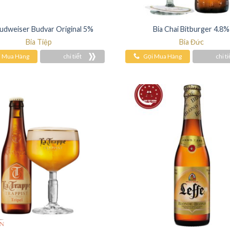
Budweiser Budvar Original 5%
Bia Chai Bitburger 4.8%
Bia Tiệp
Bia Đức
i Mua Hàng
chi tiết
Gọi Mua Hàng
chi ti