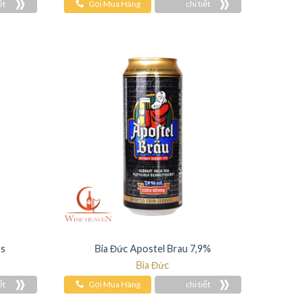
ết
Gọi Mua Hàng
chi tiết
ss
Bia Đức Apostel Brau 7,9%
Bia Đức
ết
Gọi Mua Hàng
chi tiết