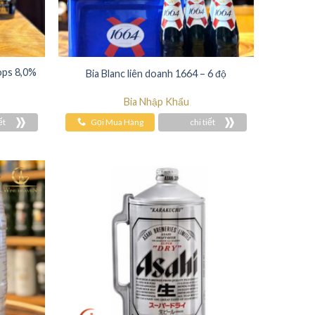
ops 8,0%
Bia Blanc liên doanh 1664 – 6 độ
Bia Nhập Khẩu
ết
Gọi Mua Hàng
chi tiết