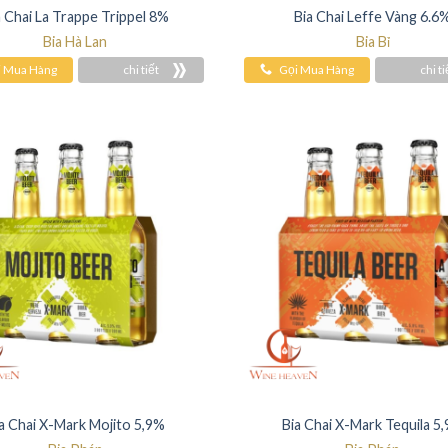
a Chai La Trappe Trippel 8%
Bia Chai Leffe Vàng 6.6
Bia Hà Lan
Bia Bỉ
i Mua Hàng
chi tiết
Gọi Mua Hàng
chi ti
a Chai X-Mark Mojito 5,9%
Bia Chai X-Mark Tequila 5