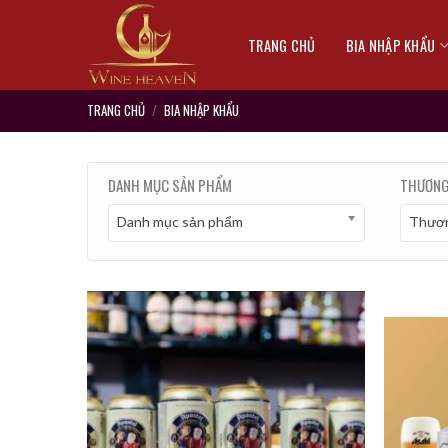
Skip
to
TRANG CHỦ
BIA NHẬP KHẨU
content
TRANG CHỦ
/
BIA NHẬP KHẨU
DANH MỤC SẢN PHẨM
THƯƠNG
Danh mục sản phẩm
Thươn