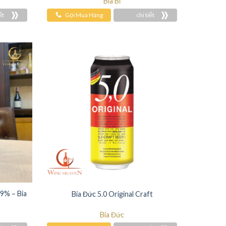
Bia Bỉ
ết
Gọi Mua Hàng
chi tiết
.9% – Bia
Bia Đức 5.0 Original Craft
Bia Đức