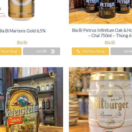
Bia Bỉ Petrus Infinitum Oak & H
Bia Bỉ Martens Gold 6,5%
– Chai 750ml – Thùng 6
Bia Bỉ
Bia Bỉ
i Mua Hàng
chi tiết
Gọi Mua Hàng
chi ti