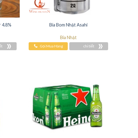
r 4.8%
Bia Bom Nhật Asahi
Bia Nhật
ết
Gọi Mua Hàng
chi tiết