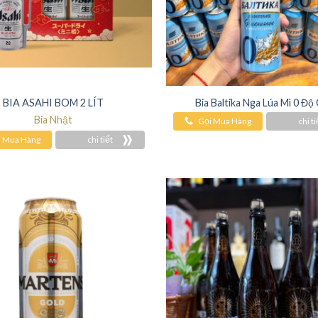
BIA ASAHI BOM 2 LÍT
Bia Baltika Nga Lúa Mì 0 Độ
Bia Nhật
Gọi Mua Hàng
chi ti
i Mua Hàng
chi tiết