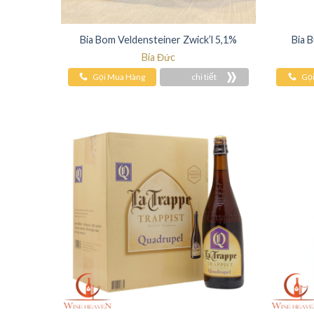
Bia Bom Veldensteiner Zwick’l 5,1%
Bia 
Bia Đức
Gọi Mua Hàng
chi tiết
Gọ