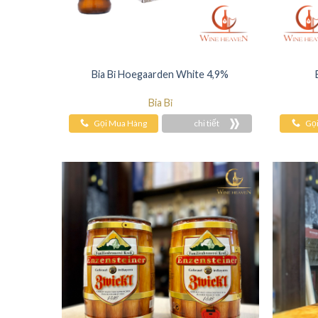
Bia Bỉ Hoegaarden White 4,9%
Bia Bỉ
Gọi Mua Hàng
chi tiết
Gọ