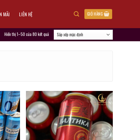
N MÃI
LIÊN HỆ
GIỎ HÀNG
Hiển thị 1–50 của 80 kết quả