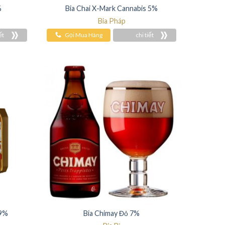
%
Bia Chai X-Mark Cannabis 5%
Bia Pháp
ết
Gọi Mua Hàng
chi tiết
,9%
Bia Chimay Đỏ 7%