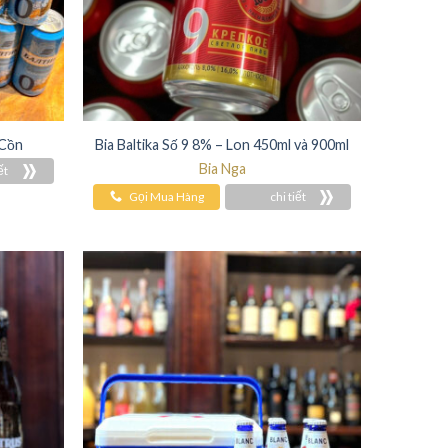
 Cồn
Bia Baltika Số 9 8% – Lon 450ml và 900ml
Bia Nga
ết
Gọi Mua Hàng
chi tiết