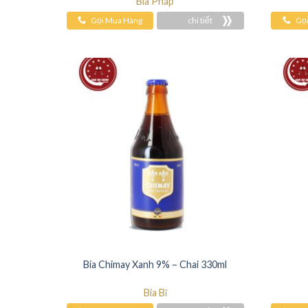
Bia Pháp
Gọi Mua Hàng
chi tiết
Gọ
Bia Chimay Xanh 9% – Chai 330ml
Bia Bỉ