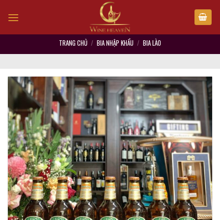
Skip
to
content
TRANG CHỦ
/
BIA NHẬP KHẨU
/
BIA LÀO