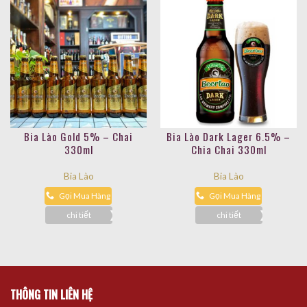
Bia Lào Gold 5% – Chai
Bia Lào Dark Lager 6.5% –
330ml
Chia Chai 330ml
Bia Lào
Bia Lào
Gọi Mua Hàng
Gọi Mua Hàng
chi tiết
chi tiết
THÔNG TIN LIÊN HỆ