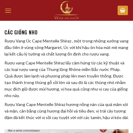
Skip
to
content
CÁC GIỐNG NHO
Rượu Vang Úc Cape Mentelle Shiraz , một trong những xưởng vang
đầu tiên ở vùng sông Margaret, Úc với khí hậu ôn hòa mát mẻ mang
lại kết cấu lý tưởng và chất lượng ổn định cho rượu vang.
Rượu vang Cape Mentelle Shiraz lấy cảm hứng từ các kỹ thuật và
các loại rượu vang của Thung lũng Rhône miền Bắc nước Pháp.
Quả được làm lạnh và phương pháp lên men truyền thống. Được
tạo thành trong thùng gỗ sồi lớn và sau đó là các thùng nhỏ nhằm
mục đích giữ được mùi hương, vị hoa quả cũng như vị cay của giống
nho này.
Rượu Vang Cape Mentelle Shiraz hương nồng nàn của quả mâm xôi
và mận, cân bằng cùng hương đại hồi và tiêu đen, vị trái cây tương
đậm đà kết thúc với vị sồi cay tuyệt vời với các tamin, hậu vì kéo dài.