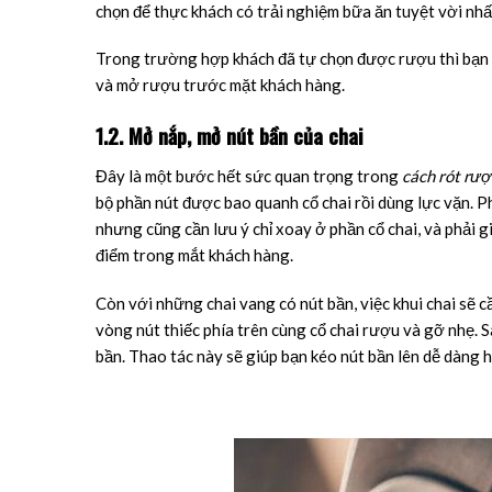
chọn để thực khách có trải nghiệm bữa ăn tuyệt vời nhấ
Trong trường hợp khách đã tự chọn được rượu thì bạn c
và mở rượu trước mặt khách hàng.
1.2. Mở nắp, mở nút bần của chai
Đây là một bước hết sức quan trọng trong
cách rót rư
bộ phần nút được bao quanh cổ chai rồi dùng lực vặn. P
nhưng cũng cần lưu ý chỉ xoay ở phần cổ chai, và phải g
điểm trong mắt khách hàng.
Còn với những chai vang có nút bần, việc khui chai sẽ 
vòng nút thiếc phía trên cùng cổ chai rượu và gỡ nhẹ. 
bần. Thao tác này sẽ giúp bạn kéo nút bần lên dễ dàng 