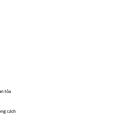
an tỏa
ong cách