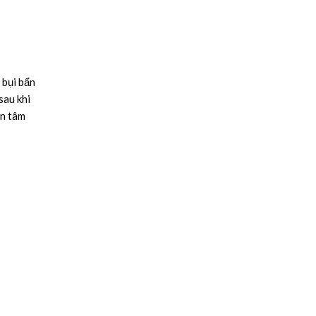
 bụi bẩn
sau khi
an tâm