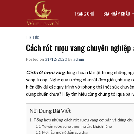
Skip
to
TRANG CHỦ
BIA NHẬP KHẨU
content
TIN TỨC
Cách rót rượu vang chuyên nghiệp 
Posted on
31/12/2020
by
admin
Cách rót rượu vang
đúng chuẩn là một trong những nguy
sang trọng. Nghe qua tưởng như rất đơn giản, nhưng r
hiện đầy đủ các quy trình với phong thái hết sức chuyên
đúng chuẩn chưa? Hãy tìm hiểu cùng chúng tôi qua bài v
Nội Dung Bài Viết
1. Tổng hợp những cách rót rượu vang cơ bản và đúng chu
1.1. Tư vấn rượu vang theo nhu cầu khách hàng
1.2. Mở nắp, mở nút bần của chai