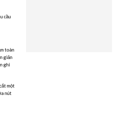
êu cầu
ắm toàn
ơn giản
n ghi
 cắt một
ữa nút