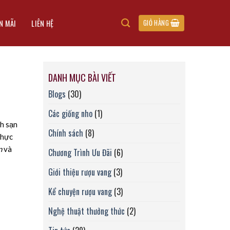
N MÃI
LIÊN HỆ
GIỎ HÀNG
DANH MỤC BÀI VIẾT
Blogs
(30)
Các giống nho
(1)
ch sạn
Chính sách
(8)
thực
n
và
Chương Trình Ưu Đãi
(6)
Giới thiệu rượu vang
(3)
Kể chuyện rượu vang
(3)
Nghệ thuật thưởng thức
(2)