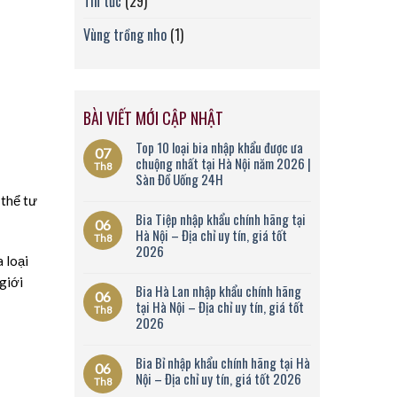
Tin tức
(29)
Vùng trồng nho
(1)
BÀI VIẾT MỚI CẬP NHẬT
Top 10 loại bia nhập khẩu được ưa
07
chuộng nhất tại Hà Nội năm 2026 |
Th8
Sàn Đồ Uống 24H
 thể tư
Bia Tiệp nhập khẩu chính hãng tại
06
Hà Nội – Địa chỉ uy tín, giá tốt
Th8
2026
 loại
giới
Bia Hà Lan nhập khẩu chính hãng
06
tại Hà Nội – Địa chỉ uy tín, giá tốt
Th8
2026
Bia Bỉ nhập khẩu chính hãng tại Hà
06
Nội – Địa chỉ uy tín, giá tốt 2026
Th8