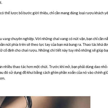
t.
ó thể lược bỏ bước giới thiệu, chỉ cần mang đúng loại rượu khách y
ợu vang
chuyên nghiệp. Với những chai vang có nút vặn, bạn chỉ cần n
hần nút phía trên sẽ theo lực tay của bạn mà bung ra. Thao tác khá đ
iữ cố định cho chai rượu. Những chi tiết này tuy nhỏ những sẽ giúp bạ
cần nhiều thao tác hơn một chút. Trước khi mở, bạn phải dùng dao nhỏ
Sau đó sử dụng đồ khui bằng cách ghim phần xoắn của nó vào chính gi
hơn.