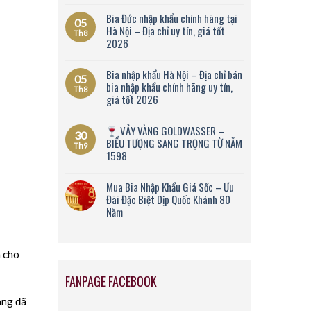
Bia Đức nhập khẩu chính hãng tại
05
Hà Nội – Địa chỉ uy tín, giá tốt
Th8
2026
Bia nhập khẩu Hà Nội – Địa chỉ bán
05
bia nhập khẩu chính hãng uy tín,
Th8
giá tốt 2026
VẢY VÀNG GOLDWASSER –
30
BIỂU TƯỢNG SANG TRỌNG TỪ NĂM
Th9
1598
Mua Bia Nhập Khẩu Giá Sốc – Ưu
Đãi Đặc Biệt Dịp Quốc Khánh 80
Năm
n cho
FANPAGE FACEBOOK
ang đã