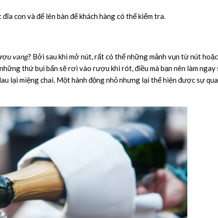
c đĩa con và để lên bàn để khách hàng có thể kiểm tra.
rượu vang
? Bởi sau khi mở nút, rất có thể những mảnh vụn từ nút hoặc
hững thứ bụi bẩn sẽ rơi vào rượu khi rót, điều mà bạn nên làm ngay 
 lau lại miệng chai. Một hành động nhỏ nhưng lại thể hiện được sự qu