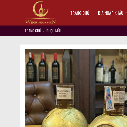
Skip
to
TRANG CHỦ
BIA NHẬP KHẨU
content
TRANG CHỦ
/
RƯỢU MÙI