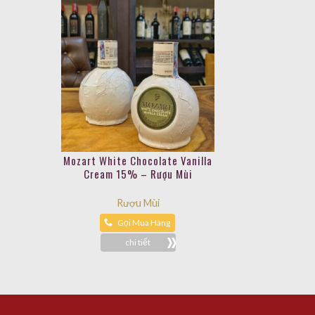
Mozart White Chocolate Vanilla
Cream 15% – Rượu Mùi
Rượu Mùi
Gọi Mua Hàng
chi tiết