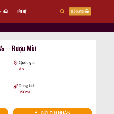
N MÃI
LIÊN HỆ
GIỎ HÀNG
7% – Rượu Mùi
Quốc gia
Áo
Dung tích
350ml
GỬI TIN NHẮN