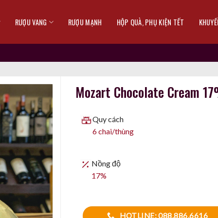
RƯỢU VANG
RƯỢU MẠNH
HỘP QUÀ, PHỤ KIỆN TẾT
KHUYẾ
Mozart Chocolate Cream 1
Quy cách
6 chai/thùng
Nồng độ
17%
HOTLINE: 088.886.6616