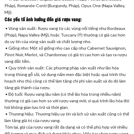
Pháp), Romanée-Conti (Burgundy, Pháp), Opus One (Napa Valley,
Mỹ).
Các yếu tố ảnh hưởng đến giá rượu vang:
• Vùng sản xuất: Rượu vang từ các vùng nổi tiếng như Bordeaux
(Pháp), Napa Valley (Mỹ), hoặc Tuscany (Ý) thường có giá cao hơn
do uy tín của vùng sản xuất và chất lượng nho.
• Giống nho: Một số giống nho cao cấp như Cabernet Sauvignon,
Pinot Noir, Merlot, và Chardonnay có giá trị cao hơn và tạo ra rượu
vang đắt tiền.
• Quy trình sản xuất: Các phương pháp sản xuất như lão hóa
trong thùng gỗ sồi, sử dụng nấm men đặc biệt hoặc quá trình thu
hoạch nho thủ công có thể làm tăng chi phí sản xuất và do đó làm
tăng giá thành của rượu.
• Độ tuổi: Rượu vang lâu năm (có thể lão hóa trong nhiều năm)
thường có giá cao hơn so với rượu vang mới, vì quá trình lão hóa đòi
hỏi không gian lưu trữ và thời gian.
• Thương hiệu: Thương hiệu uy tín và lịch sử sản xuất cũng có thể
làm tăng giá trị của rượu vang.
Tóm lại, giá của rượu vang rất đa dạng và có thể phù hợp với nhiều
đối tượng và mục đích sử dụng khác nhau. Việc lựa chọn rượu vang