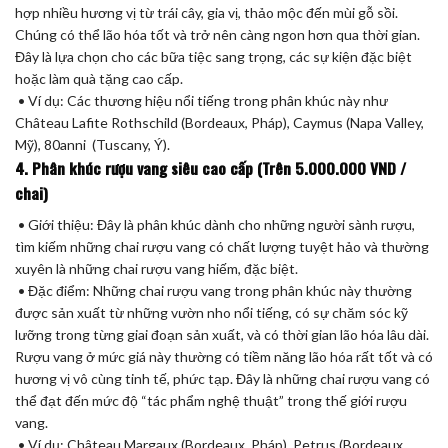
hợp nhiều hương vị từ trái cây, gia vị, thảo mộc đến mùi gỗ sồi.
Chúng có thể lão hóa tốt và trở nên càng ngon hơn qua thời gian.
Đây là lựa chọn cho các bữa tiệc sang trọng, các sự kiện đặc biệt
hoặc làm quà tặng cao cấp.
• Ví dụ: Các thương hiệu nổi tiếng trong phân khúc này như
Château Lafite Rothschild (Bordeaux, Pháp), Caymus (Napa Valley,
Mỹ), 80anni (Tuscany, Ý).
4. Phân khúc rượu vang siêu cao cấp (Trên 5.000.000 VND /
chai)
• Giới thiệu: Đây là phân khúc dành cho những người sành rượu,
tìm kiếm những chai rượu vang có chất lượng tuyệt hảo và thường
xuyên là những chai rượu vang hiếm, đặc biệt.
• Đặc điểm: Những chai rượu vang trong phân khúc này thường
được sản xuất từ những vườn nho nổi tiếng, có sự chăm sóc kỹ
lưỡng trong từng giai đoạn sản xuất, và có thời gian lão hóa lâu dài.
Rượu vang ở mức giá này thường có tiềm năng lão hóa rất tốt và có
hương vị vô cùng tinh tế, phức tạp. Đây là những chai rượu vang có
thể đạt đến mức độ “tác phẩm nghệ thuật” trong thế giới rượu
vang.
• Ví dụ: Château Margaux (Bordeaux, Pháp), Petrus (Bordeaux,