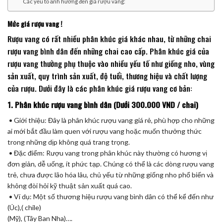
Các yếu tố ảnh hưởng đến giá rượu vang:
Mức giá rượu vang !
Rượu vang có rất nhiều phân khúc giá khác nhau, từ những chai
rượu vang bình dân đến những chai cao cấp. Phân khúc giá của
rượu vang thường phụ thuộc vào nhiều yếu tố như giống nho, vùng
sản xuất, quy trình sản xuất, độ tuổi, thương hiệu và chất lượng
của rượu. Dưới đây là các phân khúc giá rượu vang cơ bản:
1. Phân khúc rượu vang bình dân (Dưới 300.000 VND / chai)
• Giới thiệu: Đây là phân khúc rượu vang giá rẻ, phù hợp cho những
ai mới bắt đầu làm quen với rượu vang hoặc muốn thưởng thức
trong những dịp không quá trang trọng.
• Đặc điểm: Rượu vang trong phân khúc này thường có hương vị
đơn giản, dễ uống, ít phức tạp. Chúng có thể là các dòng rượu vang
trẻ, chưa được lão hóa lâu, chủ yếu từ những giống nho phổ biến và
không đòi hỏi kỹ thuật sản xuất quá cao.
• Ví dụ: Một số thương hiệu rượu vang bình dân có thể kể đến như
(Úc),( chile)
(Mỹ), (Tây Ban Nha)….