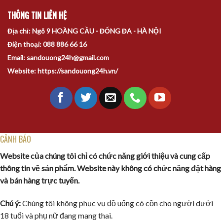
THÔNG TIN LIÊN HỆ
Địa chỉ: Ngõ 9 HOÀNG CẦU - ĐỐNG ĐA - HÀ NỘI
Điện thoại: 088 886 66 16
Email: sandouong24h@gmail.com
Website: https://sandouong24h.vn/
CẢNH BÁO
Website của chúng tôi chỉ có chức năng giới thiệu và cung cấp
thông tin về sản phẩm. Website này không có chức năng đặt hàng
và bán hàng trực tuyến.
Chú ý:
Chúng tôi không phục vụ đồ uống có cồn cho người dưới
18 tuổi và phụ nữ đang mang thai.