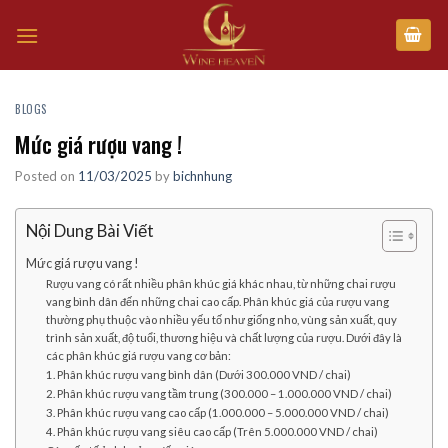
Skip
to
content
BLOGS
Mức giá rượu vang !
Posted on
11/03/2025
by
bichnhung
Nội Dung Bài Viết
Mức giá rượu vang !
Rượu vang có rất nhiều phân khúc giá khác nhau, từ những chai rượu
vang bình dân đến những chai cao cấp. Phân khúc giá của rượu vang
thường phụ thuộc vào nhiều yếu tố như giống nho, vùng sản xuất, quy
trình sản xuất, độ tuổi, thương hiệu và chất lượng của rượu. Dưới đây là
các phân khúc giá rượu vang cơ bản:
1. Phân khúc rượu vang bình dân (Dưới 300.000 VND / chai)
2. Phân khúc rượu vang tầm trung (300.000 – 1.000.000 VND / chai)
3. Phân khúc rượu vang cao cấp (1.000.000 – 5.000.000 VND / chai)
4. Phân khúc rượu vang siêu cao cấp (Trên 5.000.000 VND / chai)