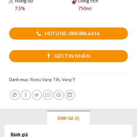
Nồng độ
Dung tích
7.5%
750ml
HOTLINE: 088.886.6616
GỬI TIN NHẮN
Danh mục:
Rượu Vang Tết
,
Vang Ý
ĐÁNH GIÁ (0)
Đánh giá