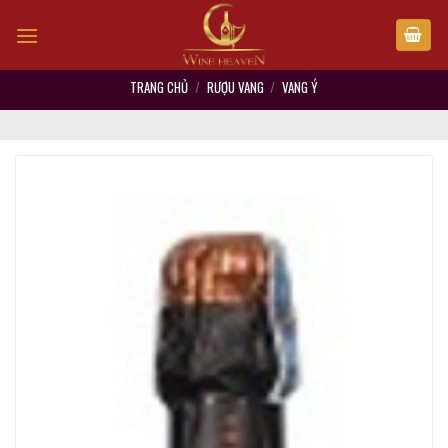
Skip
to
content
TRANG CHỦ
/
RƯỢU VANG
/
VANG Ý