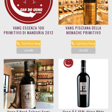
VANG ESSENZA 100
VANG PISCIANA DELLA
PRIMITIVO DI MANDURIA 2012
MONACHE PRIMITIVO
Gọi Mua Hàng
Gọi Mua Hàng
chi tiết
chi tiết
Vang Ý Ngọt Tolucci Semi
Vang Ý F 15% Hàng Nhập