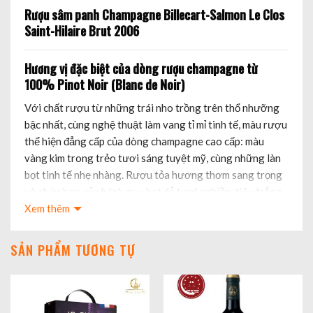
Rượu sâm panh Champagne Billecart-Salmon Le Clos
Saint-Hilaire Brut 2006
Hương vị đặc biệt của dòng rượu champagne từ
100% Pinot Noir (Blanc de Noir)
Với chất rượu từ những trái nho trồng trên thổ nhưỡng
bậc nhất, cùng nghệ thuật làm vang tỉ mỉ tinh tế, màu rượu
thể hiện đẳng cấp của dòng champagne cao cấp: màu
vàng kim trong trẻo tươi sáng tuyệt mỹ, cùng những làn
bọt tinh tế nhẹ nhàng. Rượu tỏa hương thơm sang trọng
và phức hợp của bánh quy, hạt dẻ tươi nghiền, tiêu trắng,
với hương quả đỏ chín mọng cô đọng xen lẫn với hương
Xem thêm
gia vị ấm áp ngọt ngào. Một bản hòa ca của những lớp
hương thơm sang trọng quyến rũ. Vị rượu sắc nét, đầy
SẢN PHẨM TƯƠNG TỰ
đặn, với hương vị trái chanh cam mọng nước, chút siro lê
trắng, quýt, mứt vỏ chanh hòa quyện với chút hương
ngậy nhẹ của hạt mạch và hương gỗ quý. Một dòng rượu
champagne đầy đặn hương vị mà vô cùng tinh tế với dư vị