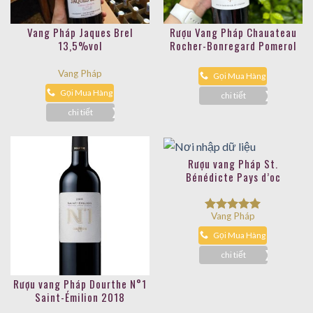
nhân cấp cao, nhân vật nổi tiếng.
Vang Pháp Jaques Brel
Rượu Vang Pháp Chauateau
13,5%vol
Rocher-Bonregard Pomerol
2020
Vang Pháp
Gọi Mua Hàng
Gọi Mua Hàng
chi tiết
chi tiết
Rượu vang Pháp St.
Bénédicte Pays d’oc
Vang Pháp
Được xếp
hạng
5.00
Gọi Mua Hàng
5 sao
chi tiết
Rượu vang Pháp Dourthe N°1
Saint-Émilion 2018