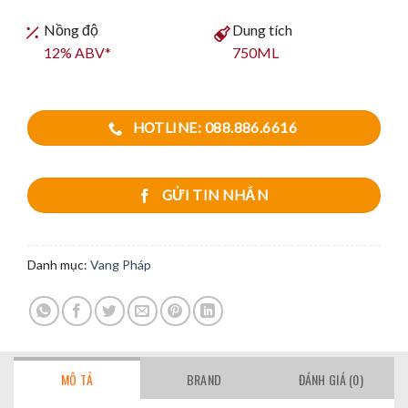
Nồng độ
Dung tích
12% ABV*
750ML
HOTLINE: 088.886.6616
GỬI TIN NHẮN
Danh mục:
Vang Pháp
MÔ TẢ
BRAND
ĐÁNH GIÁ (0)