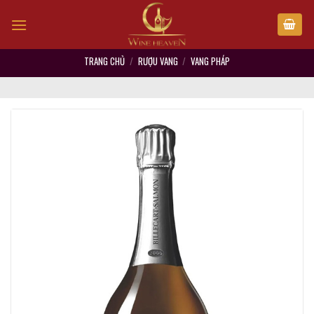
Skip
to
content
TRANG CHỦ
/
RƯỢU VANG
/
VANG PHÁP