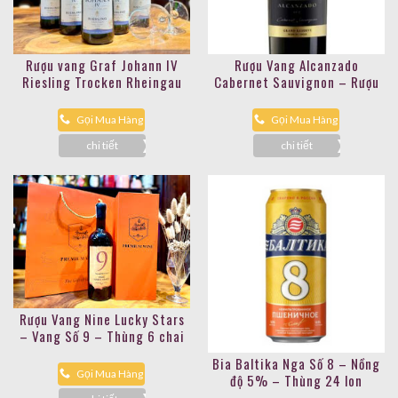
Rượu vang Graf Johann IV
Rượu Vang Alcanzado
Riesling Trocken Rheingau
Cabernet Sauvignon – Rượu
Vang đỏ 14%
Gọi Mua Hàng
Gọi Mua Hàng
chi tiết
chi tiết
Rượu Vang Nine Lucky Stars
– Vang Số 9 – Thùng 6 chai
Bia Baltika Nga Số 8 – Nồng
Gọi Mua Hàng
độ 5% – Thùng 24 lon