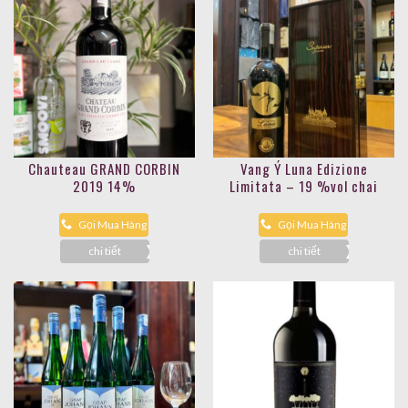
Chauteau GRAND CORBIN
Vang Ý Luna Edizione
2019 14%
Limitata – 19 %vol chai
750ml
Gọi Mua Hàng
Gọi Mua Hàng
chi tiết
chi tiết