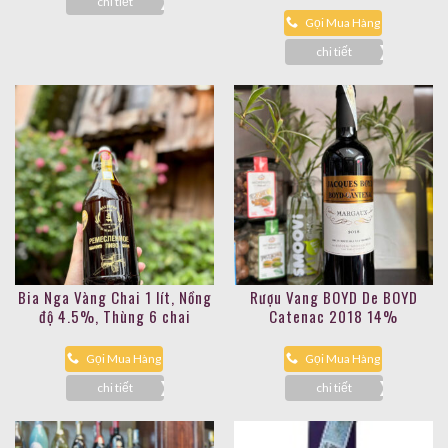
chi tiết
Gọi Mua Hàng
chi tiết
Bia Nga Vàng Chai 1 lít, Nồng
Rượu Vang BOYD De BOYD
độ 4.5%, Thùng 6 chai
Catenac 2018 14%
Gọi Mua Hàng
Gọi Mua Hàng
chi tiết
chi tiết