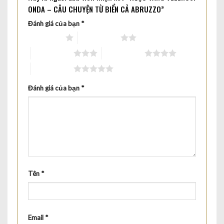
ONDA – CÂU CHUYỆN TỪ BIỂN CẢ ABRUZZO”
Đánh giá của bạn
*
1 trên 5 sao
2 trên 5 sao
3 trên 5 sao
4 trên 5 sao
5 trên 5 sao
Đánh giá của bạn
*
Tên
*
Email
*