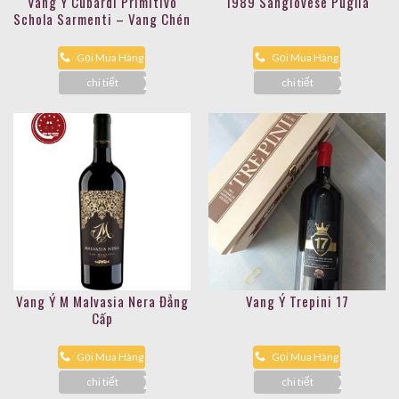
Vang Ý Cubardi Primitivo
1989 Sangiovese Puglia
Schola Sarmenti – Vang Chén
Thánh
Gọi Mua Hàng
Gọi Mua Hàng
chi tiết
chi tiết
Vang Ý M Malvasia Nera Đẳng
Vang Ý Trepini 17
Cấp
Gọi Mua Hàng
Gọi Mua Hàng
chi tiết
chi tiết