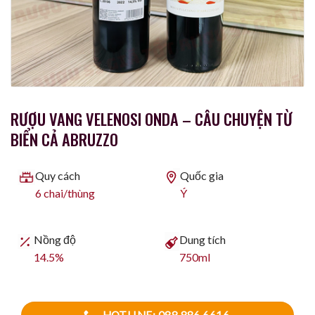
RƯỢU VANG VELENOSI ONDA – CÂU CHUYỆN TỪ
BIỂN CẢ ABRUZZO
Quy cách
Quốc gia
6 chai/thùng
Ý
Nồng độ
Dung tích
14.5%
750ml
HOTLINE: 088.886.6616