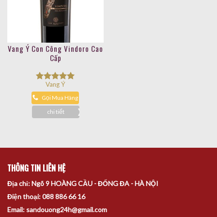
Vang Ý Con Công Vindoro Cao
Cấp
Vang Ý
Được xếp
hạng
5.00
Gọi Mua Hàng
5 sao
chi tiết
THÔNG TIN LIÊN HỆ
Địa chỉ: Ngõ 9 HOÀNG CẦU - ĐỐNG ĐA - HÀ NỘI
Điện thoại: 088 886 66 16
Email: sandouong24h@gmail.com