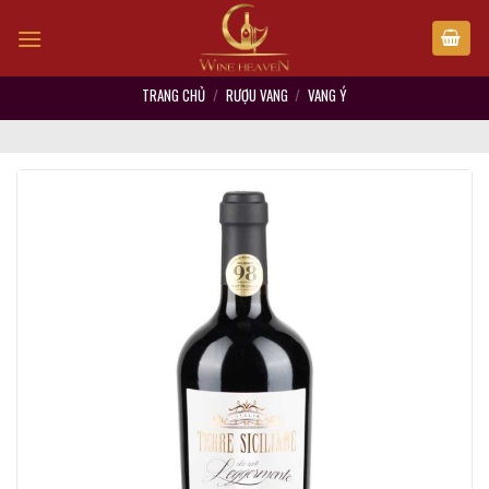
Skip
to
content
TRANG CHỦ
/
RƯỢU VANG
/
VANG Ý