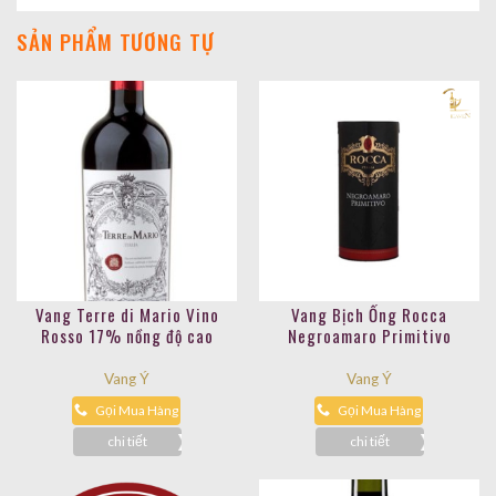
SẢN PHẨM TƯƠNG TỰ
Vang Terre di Mario Vino
Vang Bịch Ống Rocca
Rosso 17% nồng độ cao
Negroamaro Primitivo
Vang Ý
Vang Ý
Gọi Mua Hàng
Gọi Mua Hàng
chi tiết
chi tiết