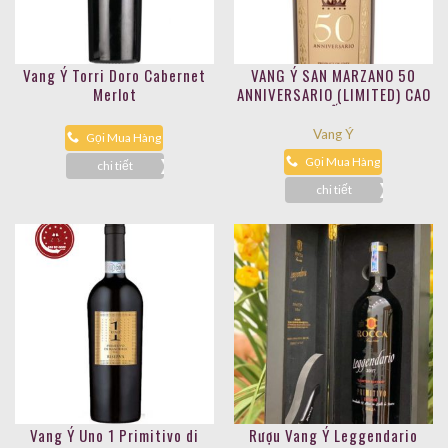
Vang Ý Torri Doro Cabernet
VANG Ý SAN MARZANO 50
Merlot
ANNIVERSARIO (LIMITED) CAO
CẤP
Vang Ý
Gọi Mua Hàng
Gọi Mua Hàng
chi tiết
chi tiết
Vang Ý Uno 1 Primitivo di
Rượu Vang Ý Leggendario