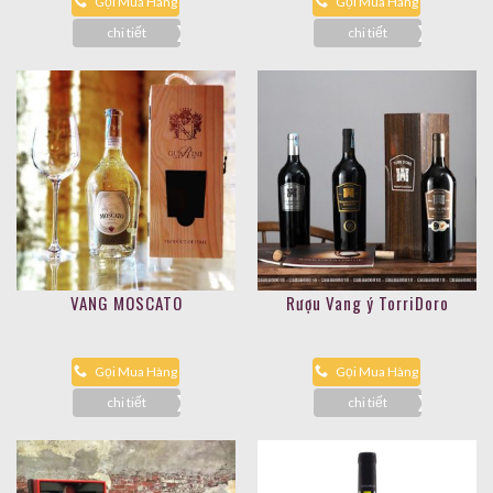
Gọi Mua Hàng
Gọi Mua Hàng
chi tiết
chi tiết
VANG MOSCATO
Rượu Vang ý TorriDoro
Gọi Mua Hàng
Gọi Mua Hàng
chi tiết
chi tiết