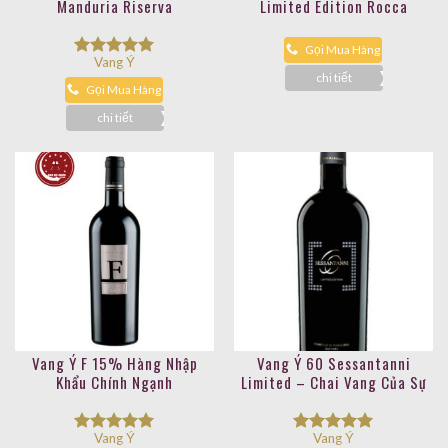
Manduria Riserva
Limited Edition Rocca
Gọi Mua Hàng
Vang Ý
Được xếp
chi tiết
hạng
5.00
Gọi Mua Hàng
5 sao
chi tiết
Vang Ý F 15% Hàng Nhập
Vang Ý 60 Sessantanni
Khẩu Chính Ngạnh
Limited – Chai Vang Của Sự
Tinh Tế
Vang Ý
Vang Ý
Được xếp
Được xếp