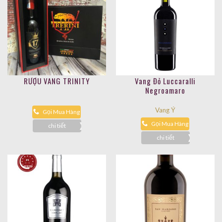
RƯỢU VANG TRINITY
Vang Đỏ Luccaralli
Negroamaro
Vang Ý
Gọi Mua Hàng
Gọi Mua Hàng
chi tiết
chi tiết