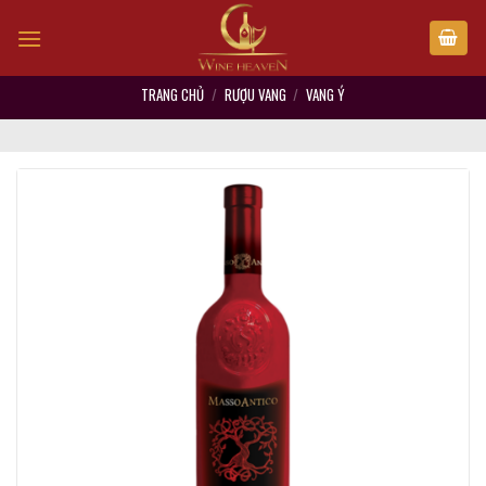
Skip
to
content
TRANG CHỦ
/
RƯỢU VANG
/
VANG Ý