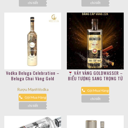
chi tiết
chi tiết
Vodka Beluga Celebration –
VẢY VÀNG GOLDWASSER –
Beluga Chai Vàng Gold
BIỂU TƯỢNG SANG TRỌNG TỪ
NĂM 1598
Rượu Mạnh
Vodka
Gọi Mua Hàng
Gọi Mua Hàng
chi tiết
chi tiết