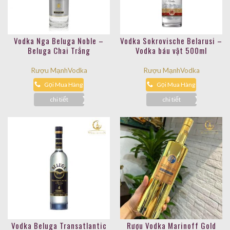
Vodka Nga Beluga Noble –
Vodka Sokrovische Belarusi –
Beluga Chai Trắng
Vodka báu vật 500ml
Rượu Mạnh
Vodka
Rượu Mạnh
Vodka
Gọi Mua Hàng
Gọi Mua Hàng
chi tiết
chi tiết
Vodka Beluga Transatlantic
Rượu Vodka Marinoff Gold