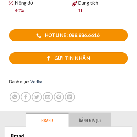
Nồng độ
Dung tích
40%
1L
HOTLINE: 088.886.6616
GỬI TIN NHẮN
Danh mục:
Vodka
BRAND
ĐÁNH GIÁ (0)
Brand