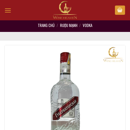
Skip
to
content
TRANG CHỦ
/
RƯỢU MẠNH
/
VODKA