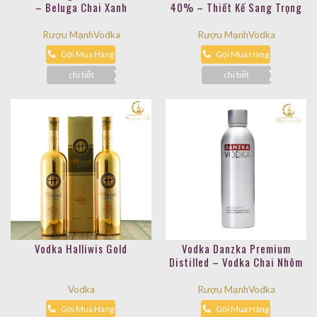
– Beluga Chai Xanh
40% – Thiết Kế Sang Trọng
Rượu Mạnh
Vodka
Rượu Mạnh
Vodka
Gọi Mua Hàng
Gọi Mua Hàng
chi tiết
chi tiết
Vodka Halliwis Gold
Vodka Danzka Premium
Distilled – Vodka Chai Nhôm
Vodka
Rượu Mạnh
Vodka
Gọi Mua Hàng
Gọi Mua Hàng