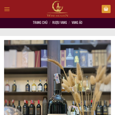
Skip
to
content
TRANG CHỦ
/
RƯỢU VANG
/
VANG ÁO