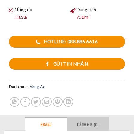
Nồng độ
Dung tích
13,5%
750ml
HOTLINE: 088.886.6616
GỬI TIN NHẮN
Danh mục:
Vang Áo
BRAND
ĐÁNH GIÁ (0)