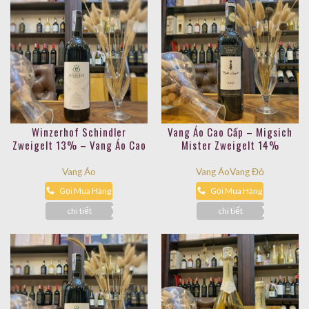
Winzerhof Schindler
Vang Áo Cao Cấp – Migsich
Zweigelt 13% – Vang Áo Cao
Mister Zweigelt 14%
Cấp
Vang Áo
Vang Áo
Vang Đỏ
Gọi Mua Hàng
Gọi Mua Hàng
chi tiết
chi tiết