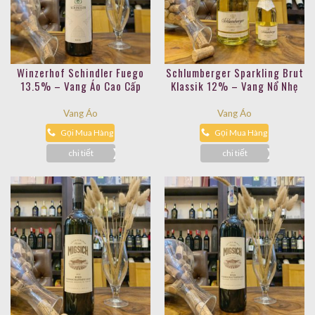
Winzerhof Schindler Fuego
Schlumberger Sparkling Brut
13.5% – Vang Áo Cao Cấp
Klassik 12% – Vang Nổ Nhẹ
Dịu
Vang Áo
Vang Áo
Gọi Mua Hàng
Gọi Mua Hàng
chi tiết
chi tiết