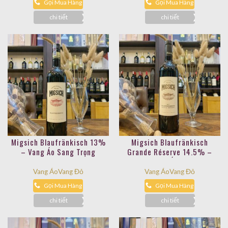
Gọi Mua Hàng
Gọi Mua Hàng
chi tiết
chi tiết
Migsich Blaufränkisch 13%
Migsich Blaufränkisch
– Vang Áo Sang Trọng
Grande Réserve 14.5% –
Rượu Vang Áo Cao Cấp
Vang Áo
Vang Đỏ
Vang Áo
Vang Đỏ
Gọi Mua Hàng
Gọi Mua Hàng
chi tiết
chi tiết