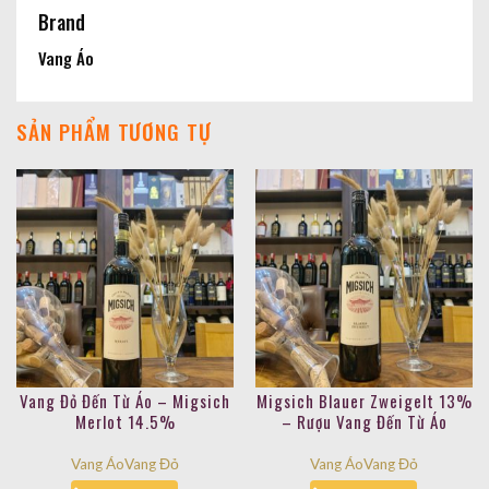
Brand
Vang Áo
SẢN PHẨM TƯƠNG TỰ
Vang Đỏ Đến Từ Áo – Migsich
Migsich Blauer Zweigelt 13%
Merlot 14.5%
– Rượu Vang Đến Từ Áo
Vang Áo
Vang Đỏ
Vang Áo
Vang Đỏ