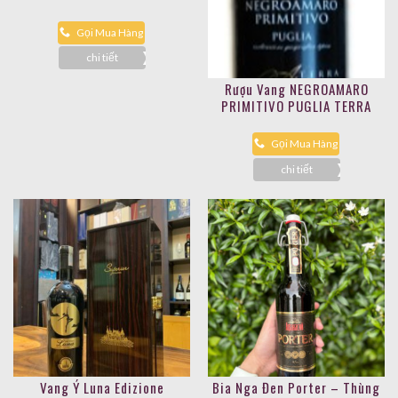
Gọi Mua Hàng
chi tiết
Rượu Vang NEGROAMARO
PRIMITIVO PUGLIA TERRA
APRICA
Gọi Mua Hàng
chi tiết
Vang Ý Luna Edizione
Bia Nga Đen Porter – Thùng