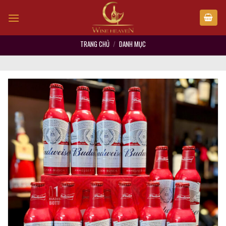
Skip
to
content
TRANG CHỦ
/
DANH MỤC