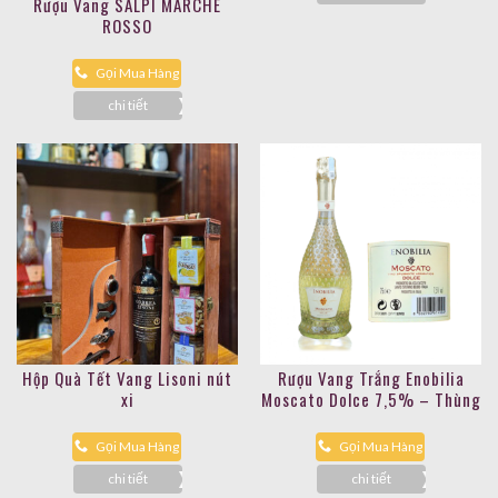
Rượu Vang SALPI MARCHE
ROSSO
Gọi Mua Hàng
chi tiết
Hộp Quà Tết Vang Lisoni nút
Rượu Vang Trắng Enobilia
xi
Moscato Dolce 7,5% – Thùng
6 chai
Gọi Mua Hàng
Gọi Mua Hàng
chi tiết
chi tiết