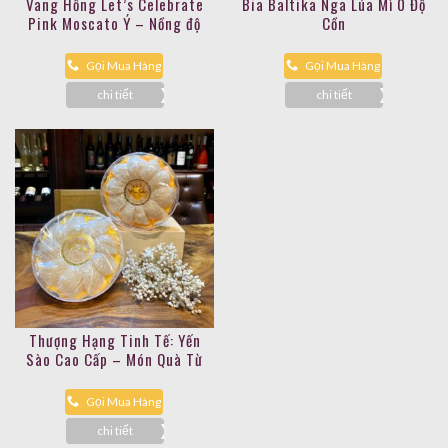
Vang Hồng Let’s Celebrate
Bia Baltika Nga Lúa Mì 0 Độ
Pink Moscato Ý – Nồng độ
Cồn
5.5%
Gọi Mua Hàng
Gọi Mua Hàng
chi tiết
chi tiết
Thượng Hạng Tinh Tế: Yến
Sào Cao Cấp – Món Quà Từ
Thiên Nhiên
Gọi Mua Hàng
chi tiết