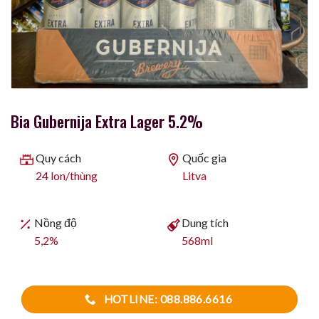
Bia Gubernija Extra Lager 5.2%
Quy cách
Quốc gia
24 lon/thùng
Litva
Nồng độ
Dung tích
5,2%
568ml
HOTLINE: 088.886.6616