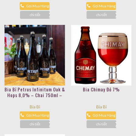
Gọi Mua Hàng
Gọi Mua Hàng
chi tiết
chi tiết
Bia Bỉ Petrus Infinitum Oak &
Bia Chimay Đỏ 7%
Hops 8,0% – Chai 750ml –
Thùng 6
Bia Bỉ
Bia Bỉ
Gọi Mua Hàng
Gọi Mua Hàng
chi tiết
chi tiết