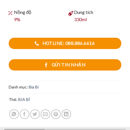
Nồng độ
Dung tích
9%
330ml
HOTLINE: 088.886.6616
GỬI TIN NHẮN
Danh mục:
Bia Bỉ
Thẻ:
BIA BỈ