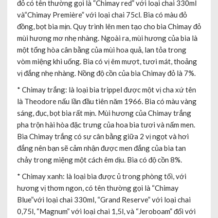
đỏ có tên thường gọi là “Chimay red” với loại chai 330ml
và“Chimay Première” với loại chai 75cl. Bia có màu đỏ
đồng, bọt bia mịn. Quy trình lên men tạo cho bia Chimay đỏ
mùi hương mơ nhẹ nhàng. Ngoài ra, mùi hương của bia là
một tổng hòa cân bằng của mùi hoa quả, lan tỏa trong
vòm miệng khi uống. Bia có vị êm mượt, tươi mát, thoảng
vị đắng nhẹ nhàng. Nồng độ cồn của bia Chimay đỏ là 7%.
* Chimay trắng: là loại bia trippel được một vị cha xứ tên
là Theodore nấu lần đầu tiên năm 1966. Bia có màu vàng
sáng, đục, bọt bia rất mịn. Mùi hương của Chimay trắng
pha trộn hài hòa đặc trưng của hoa bia tươi và nấm men.
Bia Chimay trắng có sự cân bằng giữa 2 vị ngọt và hơi
đắng nên bạn sẽ cảm nhận được men đắng của bia tan
chảy trong miệng một cách êm dịu. Bia có độ cồn 8%.
* Chimay xanh: là loại bia được ủ trong phòng tối, với
hương vị thơm ngon, có tên thường gọi là “Chimay
Blue”với loại chai 330ml, “Grand Reserve” với loại chai
0,75l, “Magnum” với loại chai 1,5l, và “Jeroboam” đối với