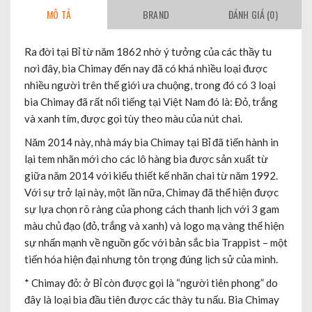
MÔ TẢ
BRAND
ĐÁNH GIÁ (0)
Ra đời tại Bỉ từ năm 1862 nhờ ý tưởng của các thầy tu
nơi đây, bia Chimay đến nay đã có khá nhiều loại được
nhiều người trên thế giới ưa chuộng, trong đó có 3 loại
bia Chimay đã rất nổi tiếng tại Việt Nam đó là: Đỏ, trắng
và xanh tím, được gọi tùy theo màu của nút chai.
Năm 2014 này, nhà máy bia Chimay tại Bỉ đã tiến hành in
lại tem nhãn mới cho các lô hàng bia được sản xuất từ
giữa năm 2014 với kiểu thiết kế nhãn chai từ năm 1992.
Với sự trở lại này, một lần nữa, Chimay đã thể hiện được
sự lựa chọn rõ ràng của phong cách thanh lịch với 3 gam
màu chủ đạo (đỏ, trắng và xanh) và logo mạ vàng thể hiện
sự nhấn mạnh về nguồn gốc với bản sắc bia Trappist – một
tiến hóa hiện đại nhưng tôn trọng đúng lịch sử của mình.
* Chimay đỏ: ở Bỉ còn được gọi là “người tiên phong” do
đây là loại bia đầu tiên được các thày tu nấu. Bia Chimay