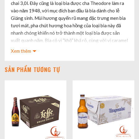
chai 3,0l. Đây cũng là loại bia được cha Theodore làm ra
vào năm 1948, với mục đích ban đầu là bia dành cho lễ
Giáng sinh. Mùi hương quyến rũ mang đặc trưng men bia
tươi mát, pha chút hương hoa hồng của loại bia này đã
nhanh chóng khiến nó trở thành một loại bia được sản
xuất quanh năm. Bia có vị “khô” khá rõ, cùng với vị caramel
khá sắc nét. Bia có nồng độ 9%.
Xem thêm
SẢN PHẨM TƯƠNG TỰ