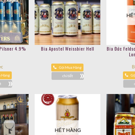
HẾ
 Pilsner 4.9%
Bia Apostel Weissbier Hell
Bia Đức Felds
Lo
ức
B
Gọi Mua Hàng
a Hàng
Gọ
chi tiết
t
HẾT HÀNG