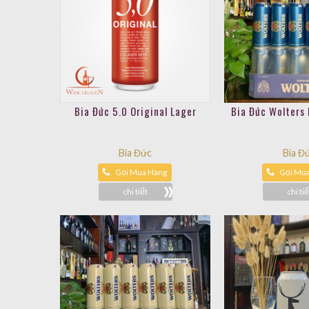
Bia Đức 5.0 Original Lager
Bia Đức Wolters
Bia Đức
Bia Đ
Gọi Mua Hàng
Gọi Mu
chi tiết
chi tiế