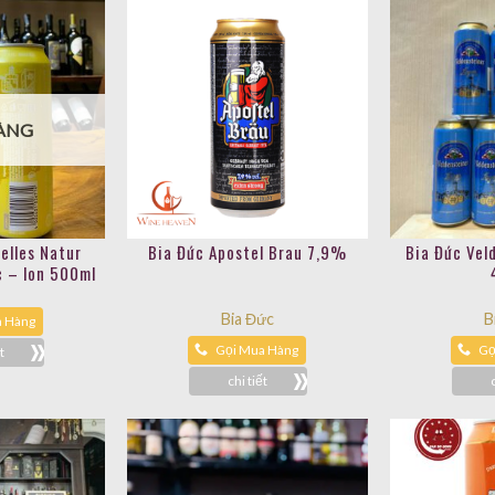
ÀNG
elles Natur
Bia Đức Apostel Brau 7,9%
Bia Đức Vel
 – lon 500ml
Bia Đức
B
a Hàng
Gọi Mua Hàng
Gọ
t
chi tiết