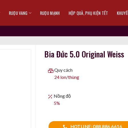
RƯỢU VANG
RƯỢU MẠNH
HỘP QUÀ, PHỤ KIỆN TẾT
KHUYẾ
Bia Đức 5.0 Original Weiss
Quy cách
24 lon/thùng
Nồng độ
5%
HOTLINE: 088.886.6616