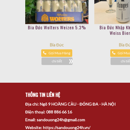
Bia Đức Wolters Weizen 5.3%
Bia Đức Nhập K
Weiss Bie
Bia Đức
Bia Đ
Gọi Mua Hàng
Gọi Mu
chi tiết
chi tiế
THÔNG TIN LIÊN HỆ
Địa chỉ: Ngõ 9 HOÀNG CẦU - ĐỐNG ĐA - HÀ NỘI
Điện thoại: 088 886 66 16
Email: sandouong24h@gmail.com
Website: https://sandouong24h.vn/