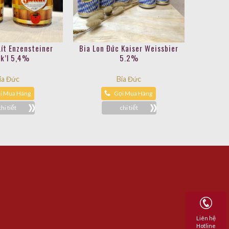
Lít Enzensteiner
Bia Lon Đức Kaiser Weissbier
k’l 5,4%
5.2%
ia Đức
Bia Đức
i Mua Hàng
Gọi Mua Hàng
chi tiết
chi tiết
Liên hệ
Hotline