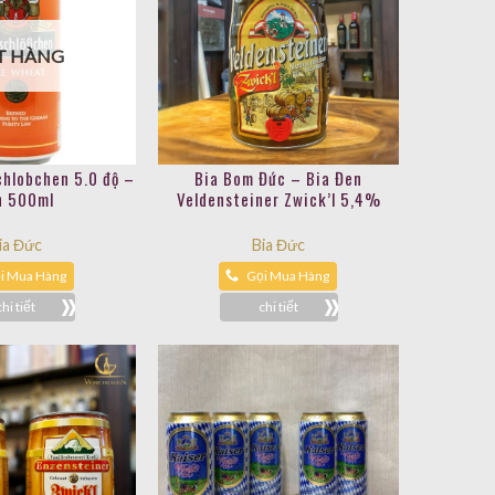
T HÀNG
chlobchen 5.0 độ –
Bia Bom Đức – Bia Đen
n 500ml
Veldensteiner Zwick’l 5,4%
ia Đức
Bia Đức
i Mua Hàng
Gọi Mua Hàng
chi tiết
chi tiết