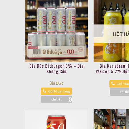
HẾT H
Bia Đức Bitburger 0% – Bia
Bia Karlsbrau H
Không Cồn
Weizen 5,2% Đức
Bia Đức
Gọi Mu
Gọi Mua Hàng
chi tiế
chi tiết