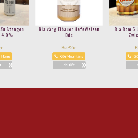
hẩu Stangen
Bia vàng Eibauer HefeWeizen
Bia Bom 5 
r 4.9%
Đức
Zwic
ức
Bia Đức
B
a Hàng
Gọi Mua Hàng
Gọ
t
chi tiết