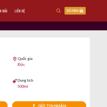
N MÃI
LIÊN HỆ
GIỎ HÀNG
Quốc gia
Đức
Dung tích
500ml
GỬI TIN NHẮN