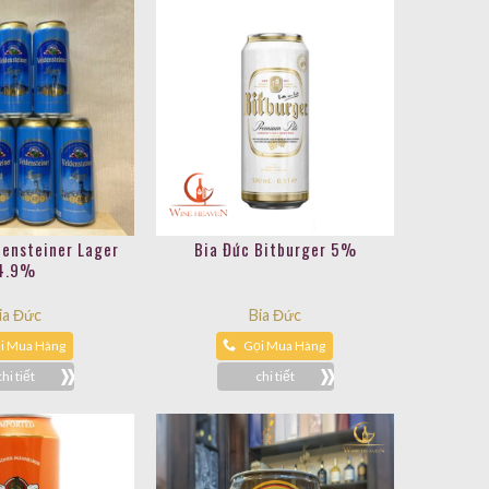
densteiner Lager
Bia Đức Bitburger 5%
4.9%
ia Đức
Bia Đức
i Mua Hàng
Gọi Mua Hàng
chi tiết
chi tiết