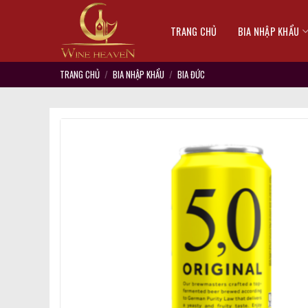
Skip
to
TRANG CHỦ
BIA NHẬP KHẨU
content
TRANG CHỦ
/
BIA NHẬP KHẨU
/
BIA ĐỨC