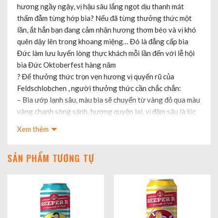
hương ngầy ngậy, vị hậu sâu lắng ngọt dịu thanh mát
thấm đẫm từng hớp bia? Nếu đã từng thưởng thức một
lần, ắt hẳn bạn đang cảm nhận hương thơm béo và vị khó
quên dậy lên trong khoang miệng… Đó là đẳng cấp bia
Đức làm lưu luyến lòng thực khách mỗi lần đến với l
ễ hội
bia Đức Oktoberfest hàng năm
?
Để thưởng thức trọn vẹn hương vị quyến rũ của
Feldschlobchen , người thưởng thức cần chắc chắn:
– Bia ướp lạnh sâu, màu bia sẽ chuyển từ vàng đỏ qua màu
vàng chanh sóng sánh, hương quyện lại, vị đậm sâu là lúc
bạn sẽ hiểu vì sao hương vị của nó lại lưu luyến lòng
Xem thêm
người đến thế
– Không uống với đá, hương vị sẽ bị tàn phá vì nếu uống
SẢN PHẨM TƯƠNG TỰ
với đá, bia sẽ loãng ra, nhạt dần… rất khác với các loại bia
ít hương vị, hay các loại bia sử dụng chất tạo hương, tạo
vị
– Bia ngon cần có người biết thưởng thức, biết thưởng
thức là biết nuôi dưỡng cảm súc, đam mê thăng hoa, giữ
gìn sức khỏe…và tận hưởng dài lâu. Cheer!