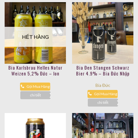
HẾT HÀNG
Bia Karlsbrau Helles Natur
Bia Đen Stangen Schwarz
Weizen 5,2% Đức – lon
Bier 4.9% – Bia Đức Nhập
500ml
Khẩu
Bia Đức
Gọi Mua Hàng
Gọi Mua Hàng
chi tiết
chi tiết