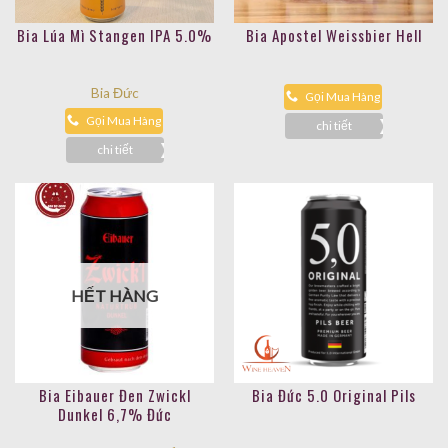
Bia Lúa Mì Stangen IPA 5.0%
Bia Apostel Weissbier Hell
Bia Đức
Gọi Mua Hàng
Gọi Mua Hàng
chi tiết
chi tiết
HẾT HÀNG
Bia Eibauer Đen Zwickl
Bia Đức 5.0 Original Pils
Dunkel 6,7% Đức