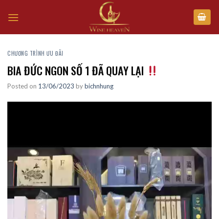
Skip
to
content
CHƯƠNG TRÌNH ƯU ĐÃI
BIA ĐỨC NGON SỐ 1 ĐÃ QUAY LẠI
Posted on
13/06/2023
by
bichnhung
Trình
chơi
Video