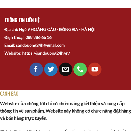
THÔNG TIN LIÊN HỆ
Địa chỉ: Ngõ 9 HOÀNG CẦU - ĐỐNG ĐA - HÀ NỘI
Điện thoại: 088 886 66 16
Email: sandouong24h@gmail.com
Website: https://sandouong24h.vn/
CẢNH BÁO
Website của chúng tôi chỉ có chức năng giới thiệu và cung cấp
thông tin về sản phẩm. Website này không có chức năng đặt hàng
và bán hàng trực tuyến.