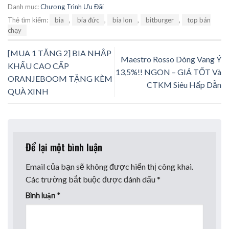
Danh mục:
Chương Trình Ưu Đãi
Thẻ tìm kiếm:
bia
,
bia đức
,
bia lon
,
bitburger
,
top bán
chạy
[MUA 1 TẶNG 2] BIA NHẬP
Maestro Rosso Dòng Vang Ý
KHẨU CAO CẤP
13,5%!! NGON – GIÁ TỐT Và
ORANJEBOOM TẶNG KÈM
CTKM Siêu Hấp Dẫn
QUÀ XINH
Để lại một bình luận
Email của bạn sẽ không được hiển thị công khai.
Các trường bắt buộc được đánh dấu
*
Bình luận
*