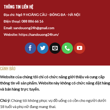
THÔNG TIN LIÊN HỆ
Địa chỉ: Ngõ 9 HOÀNG CẦU - ĐỐNG ĐA - HÀ NỘI
Điện thoại: 088 886 66 16
Email: sandouong24h@gmail.com
Website: https://sandouong24h.vn/
CẢNH BÁO
Website của chúng tôi chỉ có chức năng giới thiệu và cung cấp
thông tin về sản phẩm. Website này không có chức năng đặt hàng
và bán hàng trực tuyến.
Chú ý:
Chúng tôi không phục vụ đồ uống có cồn cho người dưới
18 tuổi và phụ nữ đang mang thai.