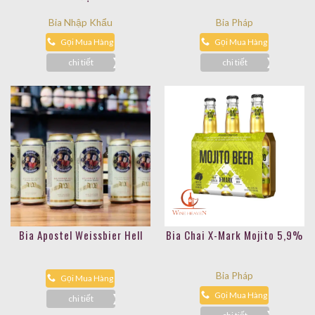
Bia Nhập Khẩu
Bia Pháp
Gọi Mua Hàng
Gọi Mua Hàng
chi tiết
chi tiết
Bia Apostel Weissbier Hell
Bia Chai X-Mark Mojito 5,9%
Bia Pháp
Gọi Mua Hàng
Gọi Mua Hàng
chi tiết