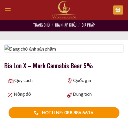
Skip
to
content
TRANG CHỦ
/
BIA NHẬP KHẨU
/
BIA PHÁP
Bia Lon X – Mark Cannabis Beer 5%
Quy cách
Quốc gia
Nồng độ
Dung tích
HOTLINE: 088.886.6616