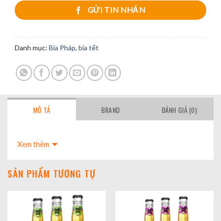
GỬI TIN NHẮN
Danh mục:
Bia Pháp
,
bia tết
MÔ TẢ
BRAND
ĐÁNH GIÁ (0)
Xem thêm
SẢN PHẨM TƯƠNG TỰ