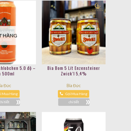
T HÀNG
chlobchen 5.0 độ –
Bia Bom 5 Lít Enzensteiner
n 500ml
Zwick’l 5,4%
ia Đức
Bia Đức
i Mua Hàng
Gọi Mua Hàng
chi tiết
chi tiết