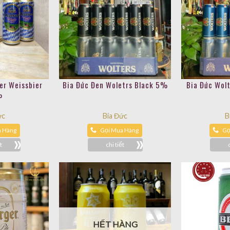
er Weissbier
Bia Đức Đen Woletrs Black 5%
Bia Đức Wolt
%
ức
Bia Đức
B
a Hàng
Gọi Mua Hàng
Gọ
t
chi tiết
HẾT HÀNG