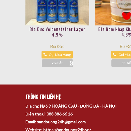
Bia Đức Veldensteiner Lager
Bia Bom Nhập Kh
4.9%
4.8
Bia Đức
Bia Đ
Gọi Mua Hàng
Gọi Mu
chi tiết
chi tiế
THÔNG TIN LIÊN HỆ
Địa chỉ: Ngõ 9 HOÀNG CẦU - ĐỐNG ĐA - HÀ NỘI
Điện thoại: 088 886 66 16
Email: sandouong24h@gmail.com
Website: https://sandouong24h.vn/