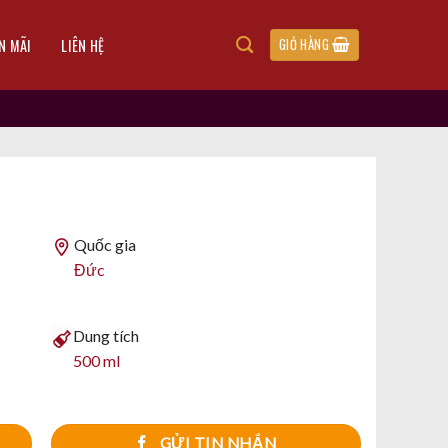
N MÃI
LIÊN HỆ
GIỎ HÀNG
Quốc gia
Đức
Dung tích
500 ml
GỬI TIN NHẮN