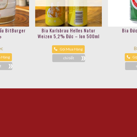
ẩu BitBurger
Bia Karlsbrau Helles Natur
Bia Đứ
%
Weizen 5,2% Đức – lon 500ml
ức
B
Gọi Mua Hàng
a Hàng
Gọ
chi tiết
t