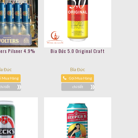
ers Pilsner 4.9%
Bia Đức 5.0 Original Craft
ia Đức
Bia Đức
i Mua Hàng
Gọi Mua Hàng
chi tiết
chi tiết