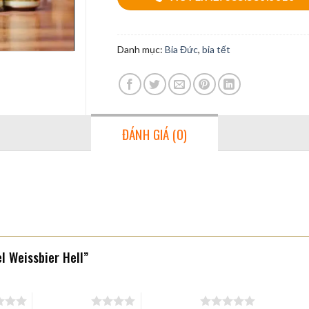
Danh mục:
Bia Đức
,
bia tết
ĐÁNH GIÁ (0)
el Weissbier Hell”
4 trên 5 sao
5 trên 5 sao