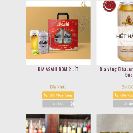
HẾT H
BIA ASAHI BOM 2 LÍT
Bia vàng Eibaue
Đức
Bia Nhật
Bia Đ
Gọi Mua Hàng
Gọi Mu
chi tiết
chi tiế