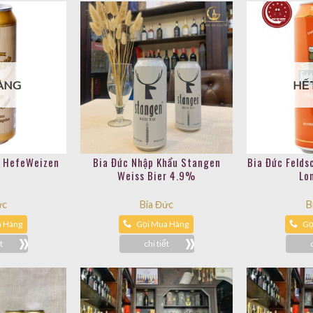
ÀNG
HẾ
r HefeWeizen
Bia Đức Nhập Khẩu Stangen
Bia Đức Felds
Weiss Bier 4.9%
Lo
ức
Bia Đức
B
a Hàng
Gọi Mua Hàng
Gọ
t
chi tiết