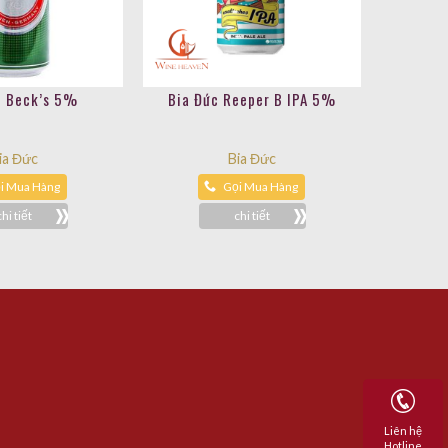
c Beck’s 5%
Bia Đức Reeper B IPA 5%
ia Đức
Bia Đức
i Mua Hàng
Gọi Mua Hàng
chi tiết
chi tiết
Liên hệ
Hotline