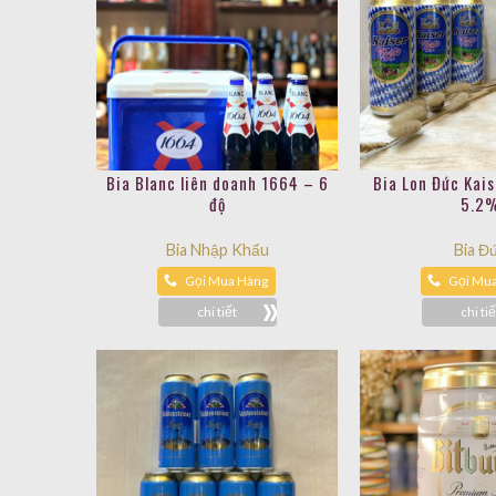
Bia Blanc liên doanh 1664 – 6
Bia Lon Đức Kais
độ
5.2
Bia Nhập Khẩu
Bia Đ
Gọi Mua Hàng
Gọi Mu
chi tiết
chi tiế