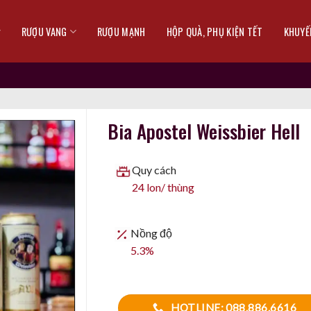
RƯỢU VANG
RƯỢU MẠNH
HỘP QUÀ, PHỤ KIỆN TẾT
KHUYẾ
Bia Apostel Weissbier Hell
Quy cách
24 lon/ thùng
Nồng độ
5.3%
HOTLINE: 088.886.6616