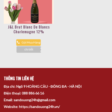
J&L Brut Blanc De Blancs
Charlemagne 12%
Gọi Mua Hàng
chi tiết
THÔNG TIN LIÊN HỆ
Địa chỉ: Ngõ 9 HOÀNG CẦU - ĐỐNG ĐA - HÀ NỘI
Điện thoại: 088 886 66 16
Email: sandouong24h@gmail.com
Website: https://sandouong24h.vn/