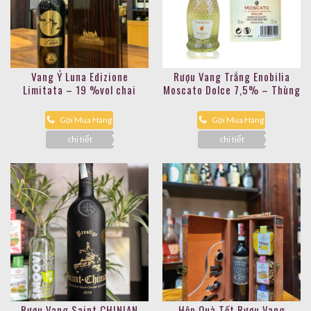
Vang Ý Luna Edizione
Rượu Vang Trắng Enobilia
Limitata – 19 %vol chai
Moscato Dolce 7,5% – Thùng
750ml
6 chai
Gọi Mua Hàng
Gọi Mua Hàng
chi tiết
chi tiết
Rượu Vang Saint CHINIAN
Hộp Quà Tết Rượu Vang