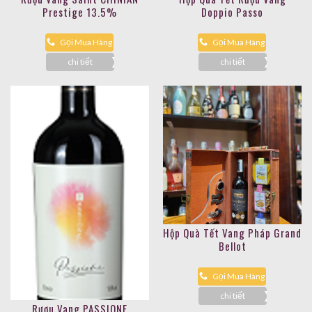
Prestige 13.5%
Doppio Passo
Gọi Mua Hàng
Gọi Mua Hàng
chi tiết
chi tiết
Hộp Quà Tết Vang Pháp Grand
Bellot
Gọi Mua Hàng
chi tiết
Rượu Vang PASSIONE