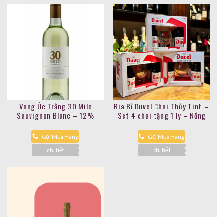
Vang Úc Trắng 30 Mile
Bia Bỉ Duvel Chai Thủy Tinh –
Sauvignon Blanc – 12%
Set 4 chai tặng 1 ly – Nồng
độ 8,5%
Gọi Mua Hàng
Gọi Mua Hàng
chi tiết
chi tiết