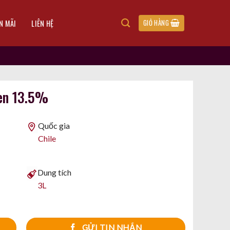
N MÃI
LIÊN HỆ
GIỎ HÀNG
men 13.5%
Quốc gia
Chile
Dung tích
3L
GỬI TIN NHẮN