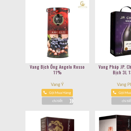
Vang Bịch Ống Angelo Rosso
Vang Pháp JP. C
11%
Bịch 3L 
Vang Ý
Vang P
Gọi Mua Hàng
Gọi Mu
chi tiết
chi tiế