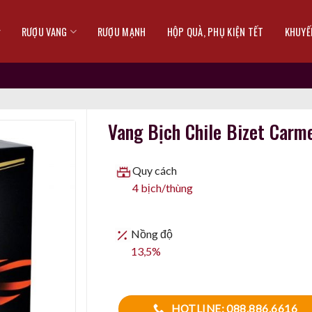
RƯỢU VANG
RƯỢU MẠNH
HỘP QUÀ, PHỤ KIỆN TẾT
KHUYẾ
Vang Bịch Chile Bizet Car
Quy cách
4 bịch/thùng
Nồng độ
13,5%
HOTLINE: 088.886.6616