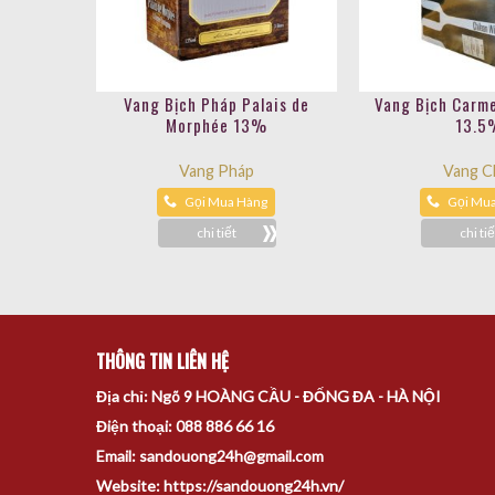
Vang Bịch Pháp Palais de
Vang Bịch Carm
Morphée 13%
13.5
Vang Pháp
Vang Ch
Gọi Mua Hàng
Gọi Mu
chi tiết
chi tiế
THÔNG TIN LIÊN HỆ
Địa chỉ: Ngõ 9 HOÀNG CẦU - ĐỐNG ĐA - HÀ NỘI
Điện thoại: 088 886 66 16
Email: sandouong24h@gmail.com
Website: https://sandouong24h.vn/