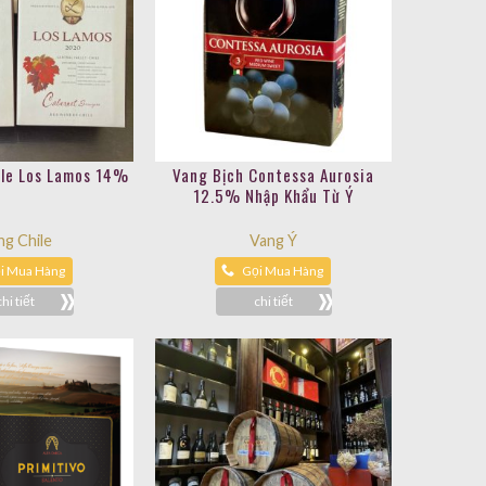
ile Los Lamos 14%
Vang Bịch Contessa Aurosia
12.5% Nhập Khẩu Từ Ý
ng Chile
Vang Ý
i Mua Hàng
Gọi Mua Hàng
chi tiết
chi tiết