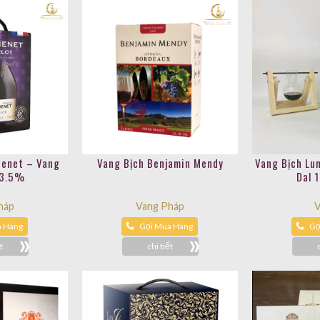
henet – Vang
Vang Bịch Benjamin Mendy
Vang Bịch Lun
13.5%
Dal 
háp
Vang Pháp
V
a Hàng
Gọi Mua Hàng
Gọ
t
chi tiết