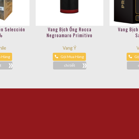
en Selección
Vang Bịch Ống Rocca
Vang Bịch
%
Negroamaro Primitivo
S
ile
Vang Ý
V
a Hàng
Gọi Mua Hàng
Gọ
t
chi tiết