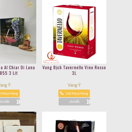
a Al Chiar Di Luna
Vang Bịch Tavernello Vino Rosso
1855 3 Lít
3L
ang Ý
Vang Ý
i Mua Hàng
Gọi Mua Hàng
chi tiết
chi tiết