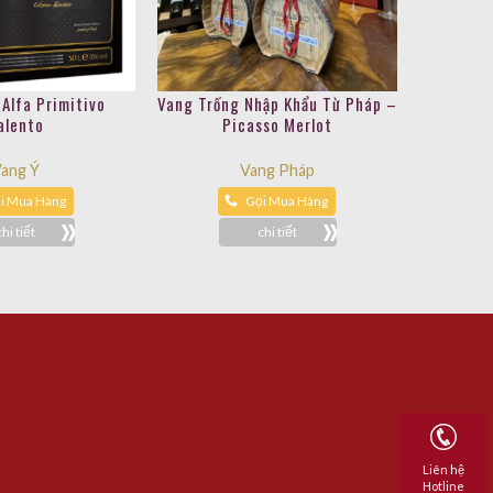
 Alfa Primitivo
Vang Trống Nhập Khẩu Từ Pháp –
alento
Picasso Merlot
ang Ý
Vang Pháp
i Mua Hàng
Gọi Mua Hàng
chi tiết
chi tiết
Liên hệ
Hotline