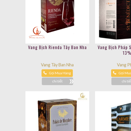
Vang Bịch Rienda Tây Ban Nha
Vang Bịch Pháp 
13
Vang Tây Ban Nha
Vang P
Gọi Mua Hàng
Gọi Mu
chi tiết
chi tiế