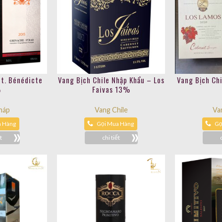
St. Bénédicte
Vang Bịch Chile Nhập Khẩu – Los
Vang Bịch Ch
%
Faivas 13%
háp
Vang Chile
Va
a Hàng
Gọi Mua Hàng
Gọ
t
chi tiết