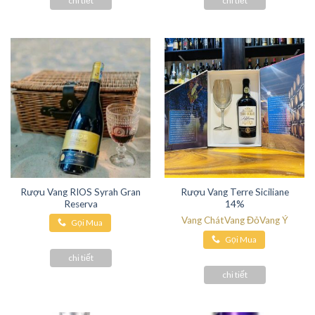
chi tiết
chi tiết
Rượu Vang RIOS Syrah Gran
Rượu Vang Terre Siciliane
Reserva
14%
Vang Chát
Vang Đỏ
Vang Ý
Gọi Mua
Gọi Mua
Hàng
Hàng
chi tiết
chi tiết