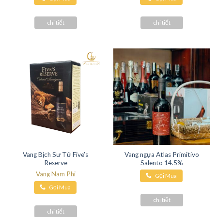
Hàng
Hàng
chi tiết
chi tiết
Vang Bịch Sư Tử Five’s
Vang ngựa Atlas Primitivo
Reserve
Salento 14.5%
Vang Nam Phi
Gọi Mua
Gọi Mua
Hàng
Hàng
chi tiết
chi tiết