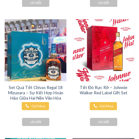
chi tiết
chi tiết
Set Quà Tết Chivas Regal 18
Tết Đỏ Rực Rỡ – Johnnie
Mizunara – Sự Kết Hợp Hoàn
Walker Red Label Gift Set
Hảo Giữa Hai Nền Văn Hóa
Gọi Mua
Gọi Mua
Hàng
Hàng
chi tiết
chi tiết