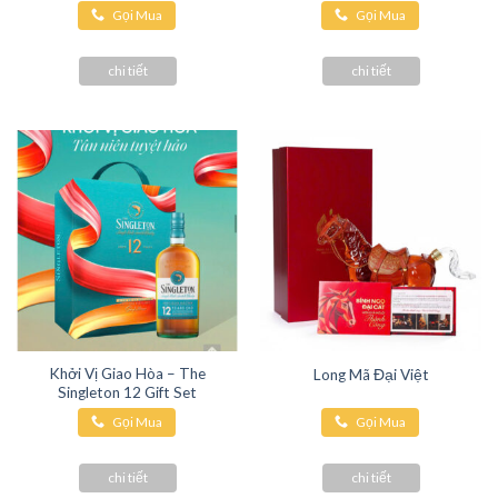
Gọi Mua
Gọi Mua
Hàng
Hàng
chi tiết
chi tiết
Khởi Vị Giao Hòa – The
Long Mã Đại Việt
Singleton 12 Gift Set
Gọi Mua
Gọi Mua
Hàng
Hàng
chi tiết
chi tiết