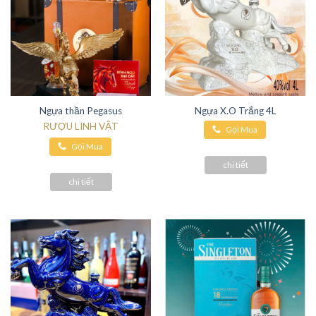
Ngựa thần Pegasus
Ngựa X.O Trắng 4L
RƯỢU LINH VẬT
Gọi Mua
Gọi Mua
Hàng
Hàng
chi tiết
chi tiết