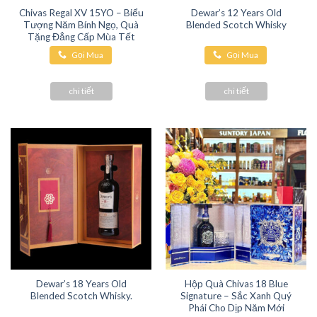
Chivas Regal XV 15YO – Biểu
Dewar’s 12 Years Old
Tượng Năm Bính Ngọ, Quà
Blended Scotch Whisky
Tặng Đẳng Cấp Mùa Tết
Gọi Mua
Gọi Mua
Hàng
Hàng
chi tiết
chi tiết
Dewar’s 18 Years Old
Hộp Quà Chivas 18 Blue
Blended Scotch Whisky.
Signature – Sắc Xanh Quý
Phái Cho Dịp Năm Mới