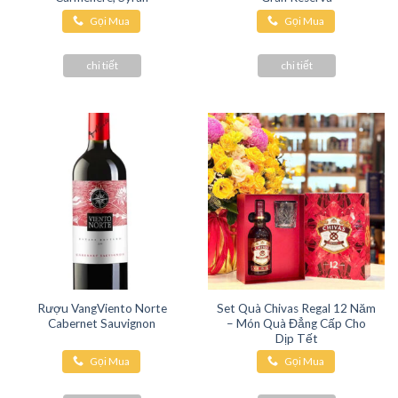
Gọi Mua
Gọi Mua
Hàng
Hàng
chi tiết
chi tiết
Rượu VangViento Norte
Set Quà Chivas Regal 12 Năm
Cabernet Sauvignon
– Món Quà Đẳng Cấp Cho
Dịp Tết
Gọi Mua
Gọi Mua
Hàng
Hàng