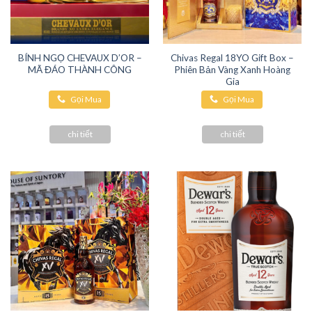
BÍNH NGỌ CHEVAUX D’OR –
Chivas Regal 18YO Gift Box –
MÃ ĐÁO THÀNH CÔNG
Phiên Bản Vàng Xanh Hoàng
Gia
Gọi Mua
Gọi Mua
Hàng
Hàng
chi tiết
chi tiết