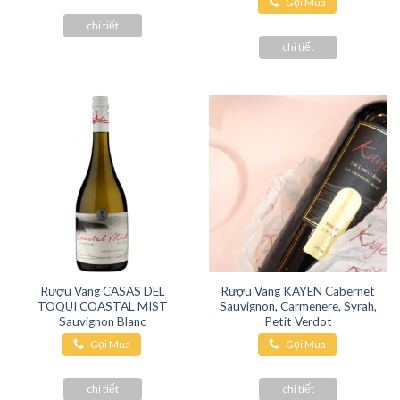
Gọi Mua
Hàng
Hàng
chi tiết
chi tiết
Rượu Vang CASAS DEL
Rượu Vang KAYEN Cabernet
TOQUI COASTAL MIST
Sauvignon, Carmenere, Syrah,
Sauvignon Blanc
Petit Verdot
Gọi Mua
Gọi Mua
Hàng
Hàng
chi tiết
chi tiết