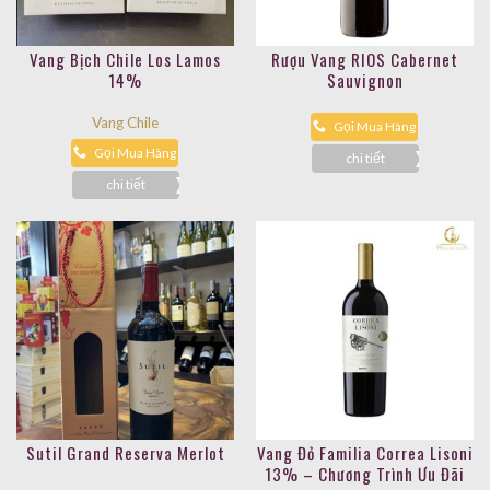
Vang Bịch Chile Los Lamos
Rượu Vang RIOS Cabernet
14%
Sauvignon
Vang Chile
Gọi Mua Hàng
Gọi Mua Hàng
chi tiết
chi tiết
Sutil Grand Reserva Merlot
Vang Đỏ Familia Correa Lisoni
13% – Chương Trình Ưu Đãi