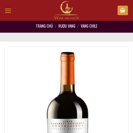
Skip
to
content
TRANG CHỦ
/
RƯỢU VANG
/
VANG CHILE