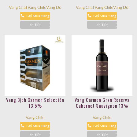
Vang Chát
Vang Chile
Vang Đỏ
Vang Chát
Vang Chile
Vang Đỏ
Gọi Mua Hàng
Gọi Mua Hàng
chi tiết
chi tiết
Vang Bịch Carmen Selección
Vang Carmen Gran Reserva
13.5%
Cabernet Sauvignon 13%
Vang Chile
Vang Chile
Gọi Mua Hàng
Gọi Mua Hàng
chi tiết
chi tiết