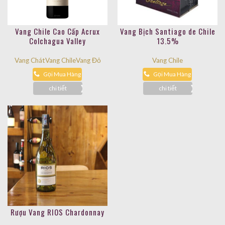
Vang Chile Cao Cấp Acrux
Vang Bịch Santiago de Chile
Colchagua Valley
13.5%
Vang Chát
Vang Chile
Vang Đỏ
Vang Chile
Gọi Mua Hàng
Gọi Mua Hàng
chi tiết
chi tiết
Rượu Vang RIOS Chardonnay