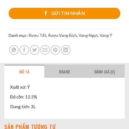
GỬI TIN NHẮN
Danh mục:
Rượu Tết
,
Rượu Vang Bịch
,
Vang Ngọt
,
Vang Ý
MÔ TẢ
BRAND
ĐÁNH GIÁ (0)
Xuất xứ: Ý
Độ cồn: 11.5%
Dung tích: 3L
SẢN PHẨM TƯƠNG TỰ