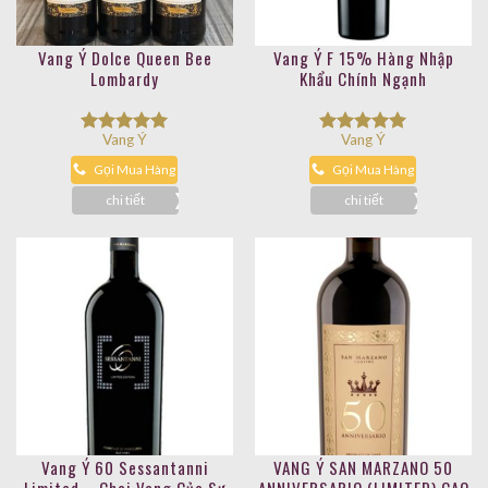
Vang Ý Dolce Queen Bee
Vang Ý F 15% Hàng Nhập
Lombardy
Khẩu Chính Ngạnh
Vang Ý
Vang Ý
Được xếp
Được xếp
hạng
5.00
hạng
5.00
Gọi Mua Hàng
Gọi Mua Hàng
5 sao
5 sao
chi tiết
chi tiết
Vang Ý 60 Sessantanni
VANG Ý SAN MARZANO 50