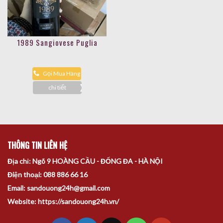
1989 Sangiovese Puglia
Gọi Mua Hàng
chi tiết
THÔNG TIN LIÊN HỆ
Địa chỉ: Ngõ 9 HOÀNG CẦU - ĐỐNG ĐA - HÀ NỘI
Điện thoại: 088 886 66 16
Email: sandouong24h@gmail.com
Website: https://sandouong24h.vn/