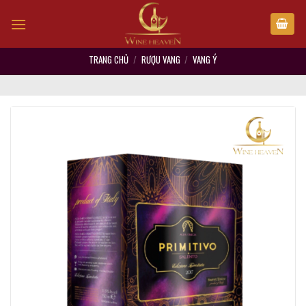
Skip
to
content
TRANG CHỦ
/
RƯỢU VANG
/
VANG Ý