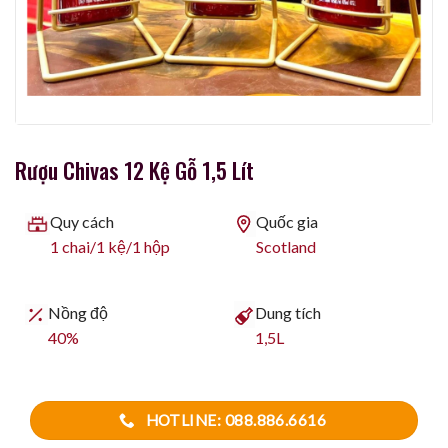
Rượu Chivas 12 Kệ Gỗ 1,5 Lít
Quy cách
Quốc gia
1 chai/1 kệ/1 hộp
Scotland
Nồng độ
Dung tích
40%
1,5L
HOTLINE: 088.886.6616