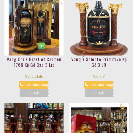
Vang Chile Bizet et Carmen
Vang Ý Salento Primitivo Kệ
1766 Kệ Gỗ Cao 3 Lít
Gỗ 3 Lít
Vang Chile
Vang Ý
Gọi Mua Hàng
Gọi Mua Hàng
chi tiết
chi tiết