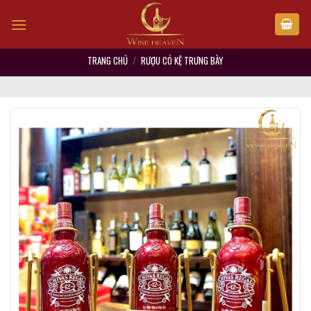
Skip
to
content
TRANG CHỦ
/
RƯỢU CÓ KỆ TRƯNG BÀY