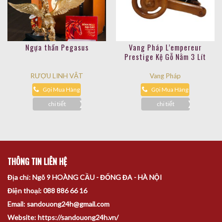
Ngựa thần Pegasus
Vang Pháp L’empereur
Prestige Kệ Gỗ Nằm 3 Lít
RƯỢU LINH VẬT
Vang Pháp
Gọi Mua Hàng
Gọi Mua Hàng
chi tiết
chi tiết
THÔNG TIN LIÊN HỆ
Địa chỉ: Ngõ 9 HOÀNG CẦU - ĐỐNG ĐA - HÀ NỘI
Điện thoại: 088 886 66 16
Email: sandouong24h@gmail.com
Website: https://sandouong24h.vn/