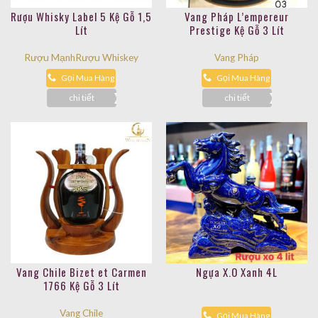
Rượu Whisky Label 5 Kệ Gỗ 1,5
Vang Pháp L’empereur
Lít
Prestige Kệ Gỗ 3 Lít
Rượu Mạnh
Rượu Whiskey
Vang Pháp
Gọi Mua Hàng
Gọi Mua Hàng
chi tiết
chi tiết
Vang Chile Bizet et Carmen
Ngựa X.O Xanh 4L
1766 Kệ Gỗ 3 Lít
Vang Chile
Gọi Mua Hàng