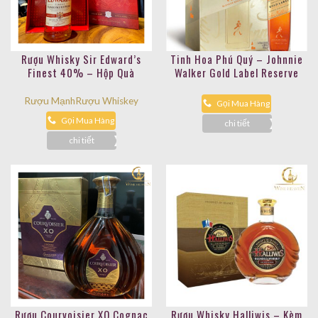
Rượu Whisky Sir Edward’s
Tinh Hoa Phú Quý – Johnnie
Finest 40% – Hộp Quà
Walker Gold Label Reserve
Rượu Mạnh
Rượu Whiskey
Gọi Mua Hàng
Gọi Mua Hàng
chi tiết
chi tiết
Rượu Courvoisier XO Cognac
Rượu Whisky Halliwis – Kèm