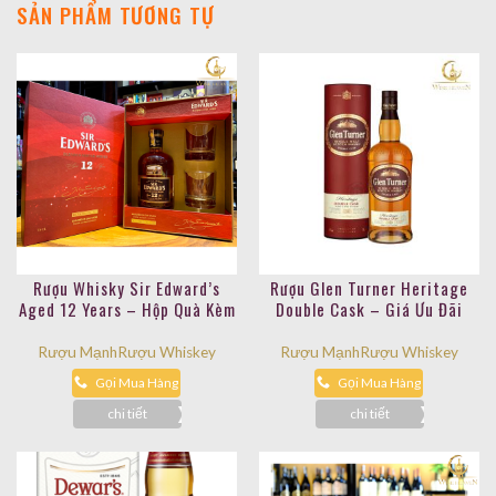
SẢN PHẨM TƯƠNG TỰ
Rượu Whisky Sir Edward’s
Rượu Glen Turner Heritage
Aged 12 Years – Hộp Quà Kèm
Double Cask – Giá Ưu Đãi
Ly
Rượu Mạnh
Rượu Whiskey
Rượu Mạnh
Rượu Whiskey
Gọi Mua Hàng
Gọi Mua Hàng
chi tiết
chi tiết