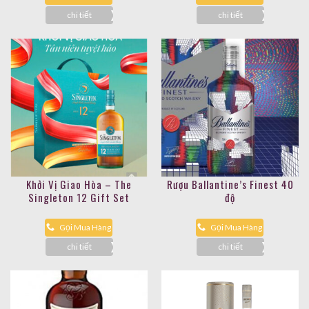
chi tiết
chi tiết
Khởi Vị Giao Hòa – The
Rượu Ballantine’s Finest 40
Singleton 12 Gift Set
độ
Gọi Mua Hàng
Gọi Mua Hàng
chi tiết
chi tiết