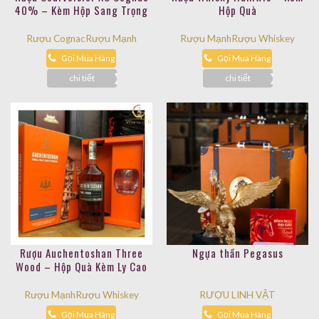
40% – Kèm Hộp Sang Trọng
Hộp Quà
Rượu Cognac
Rượu Mạnh
Rượu Mạnh
Rượu Whiskey
Gọi Mua Hàng
Gọi Mua Hàng
chi tiết
chi tiết
Rượu Auchentoshan Three
Ngựa thần Pegasus
Wood – Hộp Quà Kèm Ly Cao
Cấp
Rượu Mạnh
Rượu Whiskey
RƯỢU LINH VẬT
Gọi Mua Hàng
Gọi Mua Hàng