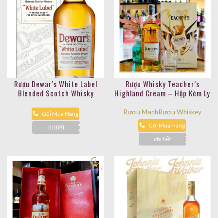
Rượu Dewar’s White Label
Rượu Whisky Teacher’s
Blended Scotch Whisky
Highland Cream – Hộp Kèm Ly
Sang Trọng
Rượu Mạnh
Rượu Whiskey
Gọi Mua Hàng
Gọi Mua Hàng
chi tiết
chi tiết