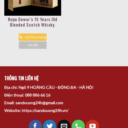
Rượu Dewar’s 15 Years Old
Blended Scotch Whisky.
Gọi Mua Hàng
chi tiết
THÔNG TIN LIÊN HỆ
Địa chỉ: Ngõ 9 HOÀNG CẦU - ĐỐNG ĐA - HÀ NỘI
Điện thoại: 088 886 66 16
Email: sandouong24h@gmail.com
Website: https://sandouong24h.vn/