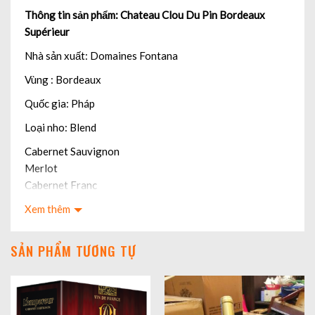
Thông tin sản phẩm: Chateau Clou Du Pin Bordeaux
Supérieur
Nhà sản xuất: Domaines Fontana
Vùng : Bordeaux
Quốc gia: Pháp
Loại nho: Blend
Cabernet Sauvignon
Merlot
Cabernet Franc
Niên vụ: 2018
Xem thêm
Hương vị:
SẢN PHẨM TƯƠNG TỰ
Rượu có màu đỏ ruby đậm với ánh tím. Mở rượu lan toả
hương thơm nồng nàn từ quả anh đào, mận, mâm xôi đen,
đinh hương, hạt tiêu và hoa violet xuất hiện rõ nét từ
hương thơm cho đến khi thưởng thức rượu. Vị khô là cảm