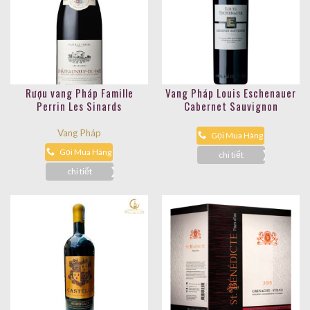
Rượu vang Pháp Famille
Vang Pháp Louis Eschenauer
Perrin Les Sinards
Cabernet Sauvignon
Châteauneuf Du-Pape 2019
Vang Pháp
Gọi Mua Hàng
Gọi Mua Hàng
chi tiết
chi tiết