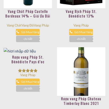
Vang Chát Pháp Castello
Vang Bịch Pháp St.
Bordeaux 14% – Giá Ưu Đãi
Bénédicte 13%
Vang Chát
Vang Đỏ
Vang Pháp
Vang Pháp
Gọi Mua Hàng
Gọi Mua Hàng
chi tiết
chi tiết
Rượu vang Pháp St.
Bénédicte Pays d’oc
Vang Pháp
Được xếp
hạng
5.00
Gọi Mua Hàng
5 sao
chi tiết
Rượu vang Pháp Chateau
Timberlay Blanc 2021