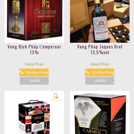
giác điển hình đối với dòng rượu Bordeaux Supérieur này,
nó thể hiện tất cả sự mạnh mẽ nhất của nó ở trong ly
rượu, nơi mà những hương vị cay nồng mãnh liệt dần dần
nhường vị trí cho hậu vị đậm đà tanin và kéo dài bền bỉ.
Thực phẩm kết hợp:
Steak entrecôte marchand de vin (nước sốt rượu đỏ và
Vang Bịch Pháp L’empereur
Vang Pháp Jaques Brel
hành khô)
13%
13,5%vol
Thịt đỏ phi lê hay sườn bò cừu tẩm ướp với sốt vang đỏ
Vang Pháp
Vang Pháp
Thịt cừu nướng với gia vị và tỏi.
Thịt bò và thịt nai
Gọi Mua Hàng
Gọi Mua Hàng
chi tiết
chi tiết
Nồng độ:
Alc: 12.5%