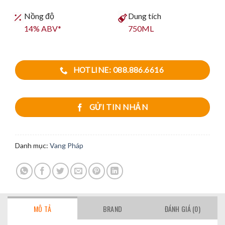
Nồng độ
Dung tích
14% ABV*
750ML
HOTLINE: 088.886.6616
GỬI TIN NHẮN
Danh mục:
Vang Pháp
MÔ TẢ
BRAND
ĐÁNH GIÁ (0)