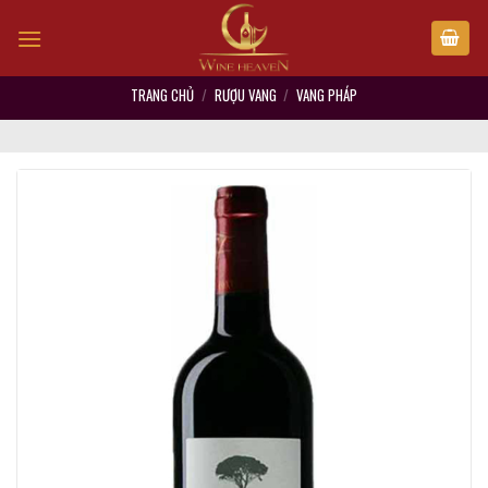
Skip
to
content
TRANG CHỦ
/
RƯỢU VANG
/
VANG PHÁP