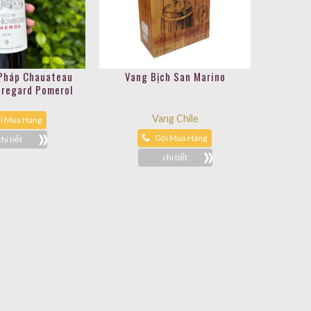
Pháp Chauateau
Vang Bịch San Marino
regard Pomerol
2020
Vang Chile
i Mua Hàng
Gọi Mua Hàng
chi tiết
chi tiết