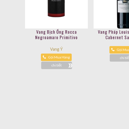
Vang Bịch Ống Rocca
Vang Pháp Loui
Negroamaro Primitivo
Cabernet S
Vang Ý
Gọi Mu
Gọi Mua Hàng
chi tiế
chi tiết