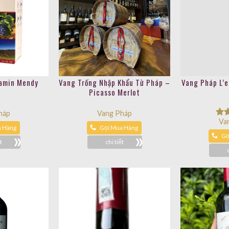
Va
Đượ
hạ
Gọ
5 s
jamin Mendy
Vang Trống Nhập Khẩu Từ Pháp –
Picasso Merlot
háp
Vang Pháp
a Hàng
Gọi Mua Hàng
t
chi tiết