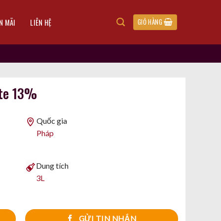
N MÃI
LIÊN HỆ
GIỎ HÀNG
cte 13%
Quốc gia
Pháp
Dung tích
3L
GỬI TIN NHẮN