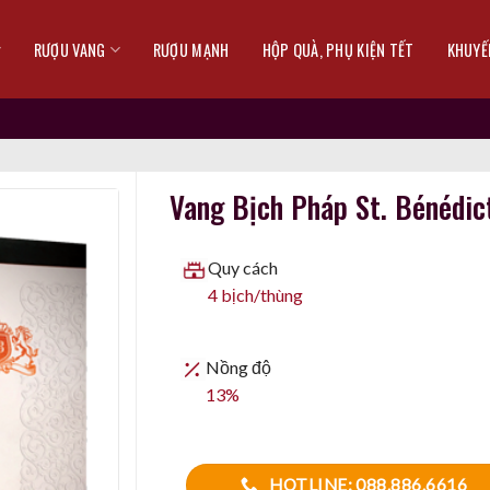
RƯỢU VANG
RƯỢU MẠNH
HỘP QUÀ, PHỤ KIỆN TẾT
KHUYẾ
Vang Bịch Pháp St. Bénédi
Quy cách
4 bịch/thùng
Nồng độ
13%
HOTLINE: 088.886.6616