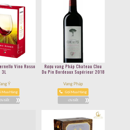
ernello Vino Rosso
Rượu vang Pháp Chateau Clou
3L
Du Pin Bordeaux Supérieur 2018
ang Ý
Vang Pháp
i Mua Hàng
Gọi Mua Hàng
chi tiết
chi tiết
empereur 13% kệ 3
lít