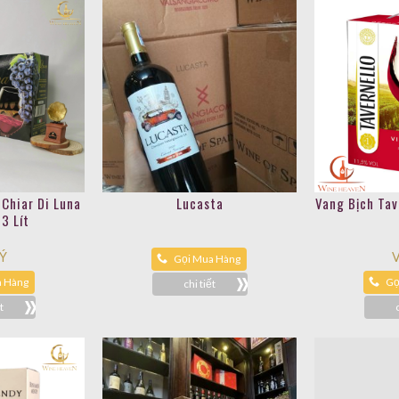
 Chiar Di Luna
Lucasta
Vang Bịch Tav
3 Lít
 Ý
V
Gọi Mua Hàng
a Hàng
Gọ
chi tiết
t
Vang Pháp L’