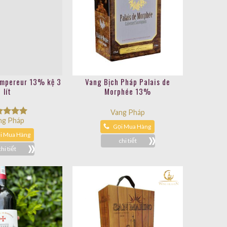
ng Pháp
c xếp
ng
5.00
i Mua Hàng
ao
chi tiết
Vang Bịch Pháp Palais de
Morphée 13%
Vang Pháp
Gọi Mua Hàng
chi tiết