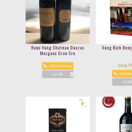
Rượu Vang Chateau Dauzac
Vang Bịch Ben
Margaux Gran Cru
Vang P
Gọi Mua Hàng
Gọi Mu
chi tiết
chi tiế