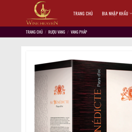
Skip
to
TRANG CHỦ
BIA NHẬP KHẨU
content
TRANG CHỦ
/
RƯỢU VANG
/
VANG PHÁP