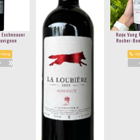
s Eschenauer
Rượu Vang 
auvignon
Rocher-Bon
a Hàng
Gọ
t