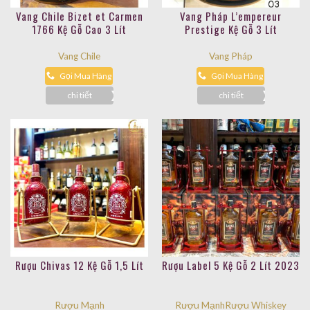
Vang Chile Bizet et Carmen
Vang Pháp L’empereur
1766 Kệ Gỗ Cao 3 Lít
Prestige Kệ Gỗ 3 Lít
Vang Chile
Vang Pháp
Gọi Mua Hàng
Gọi Mua Hàng
chi tiết
chi tiết
Rượu Chivas 12 Kệ Gỗ 1,5 Lít
Rượu Label 5 Kệ Gỗ 2 Lít 2023
Rượu Mạnh
Rượu Mạnh
Rượu Whiskey