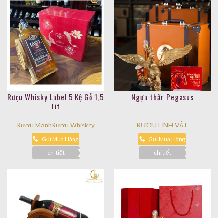
Rượu Whisky Label 5 Kệ Gỗ 1,5
Ngựa thần Pegasus
Lít
Rượu Mạnh
Rượu Whiskey
RƯỢU LINH VẬT
Gọi Mua Hàng
Gọi Mua Hàng
chi tiết
chi tiết