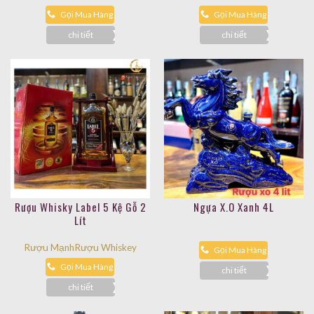
Gọi Mua Hàng
Gọi Mua Hàng
chi tiết
chi tiết
Rượu Whisky Label 5 Kệ Gỗ 2
Ngựa X.O Xanh 4L
Lít
Rượu Mạnh
Rượu Whiskey
Gọi Mua Hàng
Gọi Mua Hàng
chi tiết
chi tiết