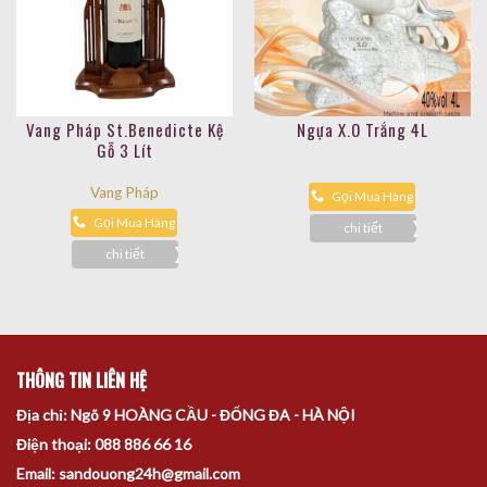
Vang Pháp St.Benedicte Kệ
Ngựa X.O Trắng 4L
Gỗ 3 Lít
Vang Pháp
Gọi Mua Hàng
Gọi Mua Hàng
chi tiết
chi tiết
THÔNG TIN LIÊN HỆ
Địa chỉ: Ngõ 9 HOÀNG CẦU - ĐỐNG ĐA - HÀ NỘI
Điện thoại: 088 886 66 16
Email: sandouong24h@gmail.com