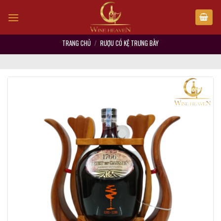
Skip
to
content
TRANG CHỦ
/
RƯỢU CÓ KỆ TRƯNG BÀY