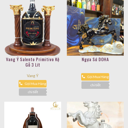
Vang Ý Salento Primitivo Kệ
Ngựa Sứ DOHA
Gỗ 3 Lít
Vang Ý
Gọi Mua Hàng
Gọi Mua Hàng
chi tiết
chi tiết