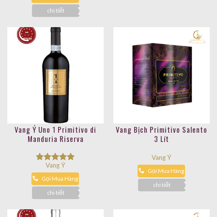
5 sao
chi tiết
Vang Ý Uno 1 Primitivo di
Vang Bịch Primitivo Salento
Manduria Riserva
3 Lít
Vang Ý
Vang Ý
Được xếp
Gọi Mua Hàng
hạng
5.00
Gọi Mua Hàng
5 sao
chi tiết
chi tiết