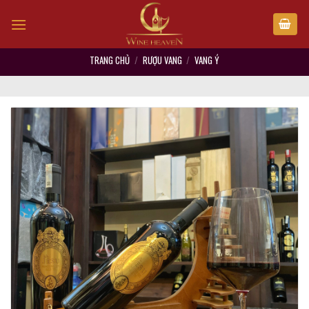
Skip
to
content
TRANG CHỦ
/
RƯỢU VANG
/
VANG Ý