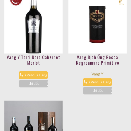
Vang Ý Torri Doro Cabernet
Vang Bịch Ống Rocca
Merlot
Negroamaro Primitivo
Vang Ý
Gọi Mua Hàng
Gọi Mua Hàng
chi tiết
chi tiết