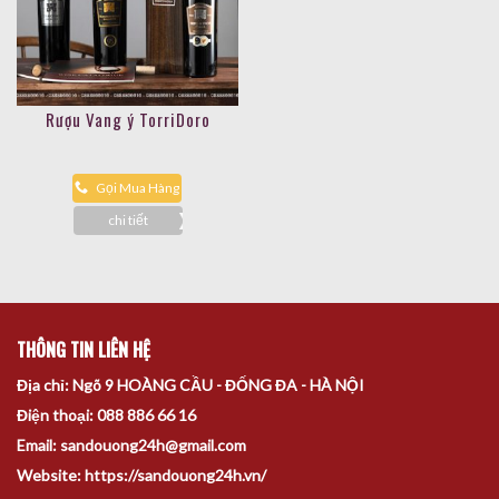
Rượu Vang ý TorriDoro
Gọi Mua Hàng
chi tiết
THÔNG TIN LIÊN HỆ
Địa chỉ: Ngõ 9 HOÀNG CẦU - ĐỐNG ĐA - HÀ NỘI
Điện thoại: 088 886 66 16
Email: sandouong24h@gmail.com
Website: https://sandouong24h.vn/