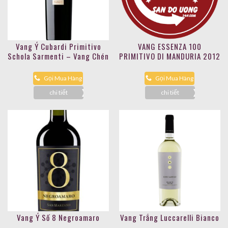
Vang Ý Cubardi Primitivo
VANG ESSENZA 100
Schola Sarmenti – Vang Chén
PRIMITIVO DI MANDURIA 2012
Thánh
Gọi Mua Hàng
Gọi Mua Hàng
chi tiết
chi tiết
Vang Ý Số 8 Negroamaro
Vang Trắng Luccarelli Bianco