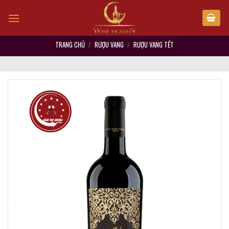
Skip
to
content
TRANG CHỦ
/
RƯỢU VANG
/
RƯỢU VANG TẾT