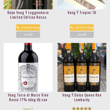
Rượu Vang Ý Leggendario
Vang Ý Trepini 18
Limited Edition Rocca
Gọi Mua Hàng
Gọi Mua Hàng
chi tiết
chi tiết
Vang Terre di Mario Vino
Vang Ý Dolce Queen Bee
Rosso 17% nồng độ cao
Lombardy
Vang Ý