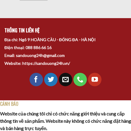
THÔNG TIN LIÊN HỆ
Địa chỉ: Ngõ 9 HOÀNG CẦU - ĐỐNG ĐA - HÀ NỘI
Điện thoại: 088 886 66 16
Email: sandouong24h@gmail.com
Website: https://sandouong24h.vn/
CẢNH BÁO
Website của chúng tôi chỉ có chức năng giới thiệu và cung cấp
thông tin về sản phẩm. Website này không có chức năng đặt hàng
và bán hàng trực tuyến.