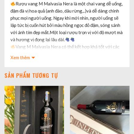
Rượu vang M Malvasia Nera là một chai vang dễ uống,
đậm đà vị hoa quả (anh đào, dâu rừng,..)và dễ dàng chinh
phục mọi người uống. Ngay khi mới nhìn, người uống sẽ
lập tức bị cuốn hút bởi màu hồng ngọc đỏ đậm, sóng sánh
với ánh tím đẹp mắt.Một loại rượu trọn vị với độ mượt mà
và hương vị đọng lại lâu dài.
Vang M Malvasia Nera có thể kết hợp khá tốt với các
loại đồ ăn giàu chất béo và đạm, chẳng hạn như các loại
Xem thêm
thịt đỏ (thịt bò, thịt dê, thịt heo quay, vịt quay,…) và các
loại đồ ăn nguội như phô mai, xúc xích khô, quả olive
SẢN PHẨM TƯƠNG TỰ
ngâm.
Vẫn có Hộp đơn và Hộp gỗ 6 chai cho khách ạ