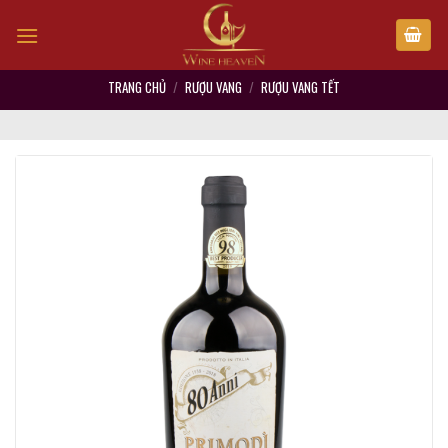
Skip
to
content
TRANG CHỦ
/
RƯỢU VANG
/
RƯỢU VANG TẾT