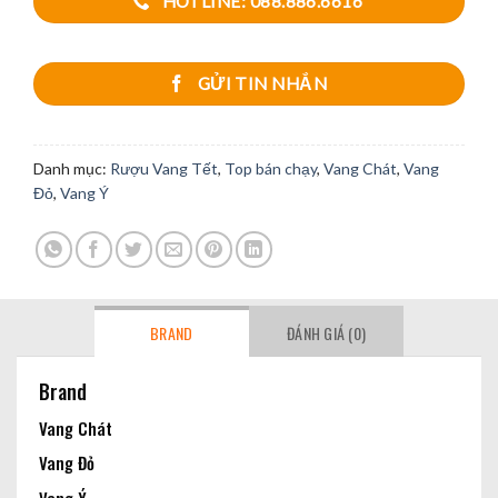
HOTLINE: 088.886.6616
GỬI TIN NHẮN
Danh mục:
Rượu Vang Tết
,
Top bán chạy
,
Vang Chát
,
Vang
Đỏ
,
Vang Ý
BRAND
ĐÁNH GIÁ (0)
Brand
Vang Chát
Vang Đỏ
Vang Ý