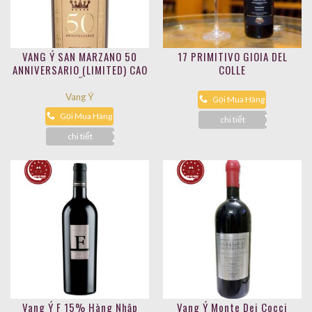
VANG Ý SAN MARZANO 50
17 PRIMITIVO GIOIA DEL
ANNIVERSARIO (LIMITED) CAO
COLLE
CẤP
Vang Ý
Gọi Mua Hàng
Gọi Mua Hàng
chi tiết
chi tiết
Vang Ý F 15% Hàng Nhập
Vang Ý Monte Dei Cocci