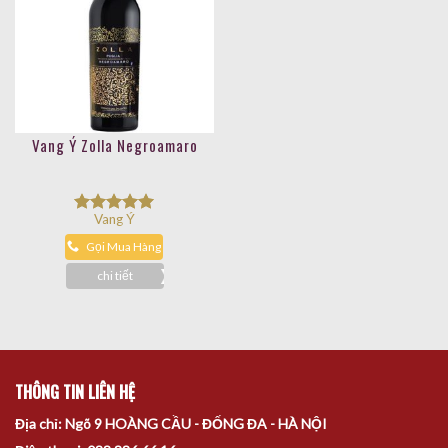
Vang Ý Zolla Negroamaro
Vang Ý
Được xếp
hạng
5.00
Gọi Mua Hàng
5 sao
chi tiết
THÔNG TIN LIÊN HỆ
Địa chỉ: Ngõ 9 HOÀNG CẦU - ĐỐNG ĐA - HÀ NỘI