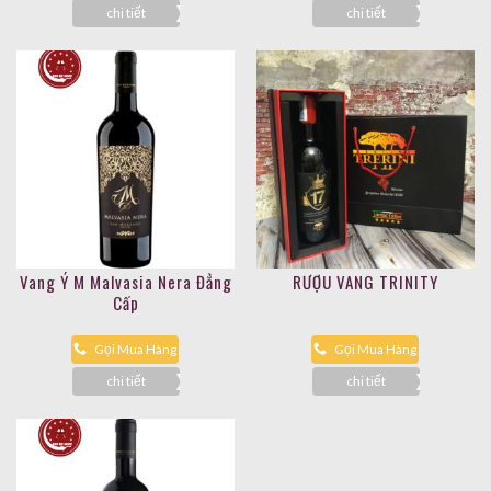
chi tiết
chi tiết
Vang Ý M Malvasia Nera Đẳng
RƯỢU VANG TRINITY
Cấp
Gọi Mua Hàng
Gọi Mua Hàng
chi tiết
chi tiết