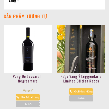
SẢN PHẨM TƯƠNG TỰ
Vang Đỏ Luccaralli
Rượu Vang Ý Leggendario
Negroamaro
Limited Edition Rocca
Vang Ý
Gọi Mua Hàng
Gọi Mua Hàng
chi tiết
chi tiết