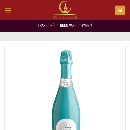
Skip
to
content
TRANG CHỦ
/
RƯỢU VANG
/
VANG Ý