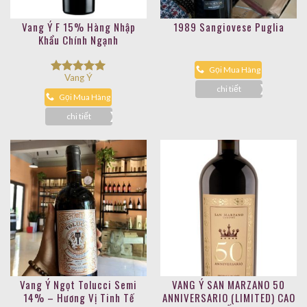
Vang Ý F 15% Hàng Nhập
1989 Sangiovese Puglia
Khẩu Chính Ngạnh
Gọi Mua Hàng
Vang Ý
Được xếp
chi tiết
hạng
5.00
Gọi Mua Hàng
5 sao
chi tiết
Vang Ý Ngọt Tolucci Semi
VANG Ý SAN MARZANO 50
14% – Hương Vị Tinh Tế
ANNIVERSARIO (LIMITED) CAO