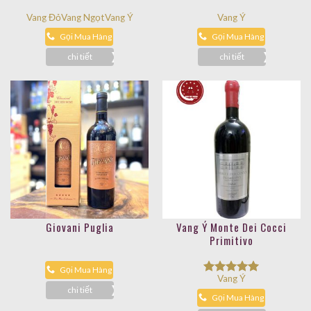
CẤP
Vang Đỏ
Vang Ngọt
Vang Ý
Vang Ý
Gọi Mua Hàng
Gọi Mua Hàng
chi tiết
chi tiết
Giovani Puglia
Vang Ý Monte Dei Cocci
Primitivo
Gọi Mua Hàng
Vang Ý
Được xếp
chi tiết
hạng
5.00
Gọi Mua Hàng
5 sao