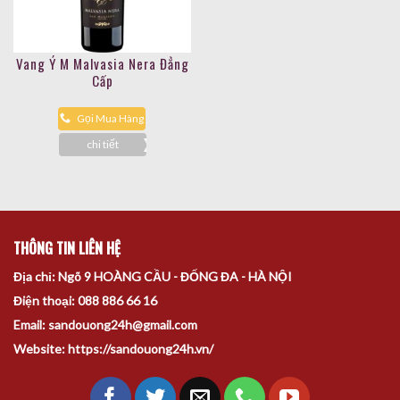
Vang Ý M Malvasia Nera Đẳng
Cấp
Gọi Mua Hàng
chi tiết
THÔNG TIN LIÊN HỆ
Địa chỉ: Ngõ 9 HOÀNG CẦU - ĐỐNG ĐA - HÀ NỘI
Điện thoại: 088 886 66 16
Email: sandouong24h@gmail.com
Website: https://sandouong24h.vn/