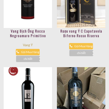
Vang Bịch Ống Rocca
Rượu vang Ý C Capotavola
Negroamaro Primitivo
Biferno Rosso Riserva
Vang Ý
Gọi Mua Hàng
Gọi Mua Hàng
chi tiết
chi tiết