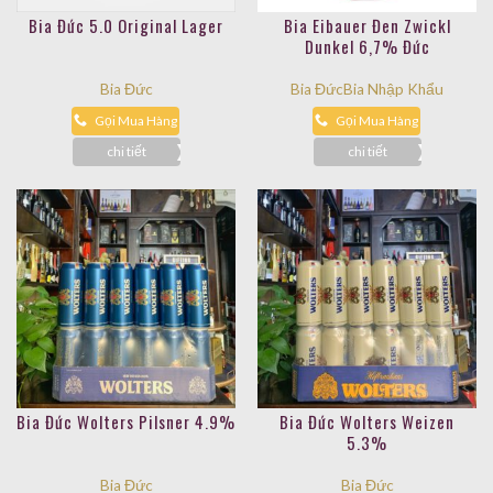
Bia Đức 5.0 Original Lager
Bia Eibauer Đen Zwickl
Dunkel 6,7% Đức
Bia Đức
Bia Đức
Bia Nhập Khẩu
Gọi Mua Hàng
Gọi Mua Hàng
chi tiết
chi tiết
Bia Đức Wolters Pilsner 4.9%
Bia Đức Wolters Weizen
5.3%
Bia Đức
Bia Đức