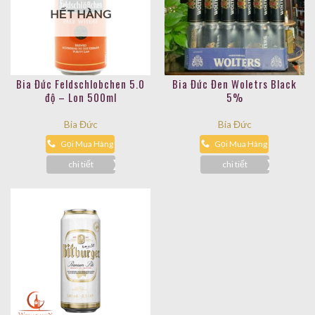
HẾT HÀNG
Bia Đức Feldschlobchen 5.0
Bia Đức Đen Woletrs Black
độ – Lon 500ml
5%
Bia Đức
Bia Đức
Gọi Mua Hàng
Gọi Mua Hàng
chi tiết
chi tiết