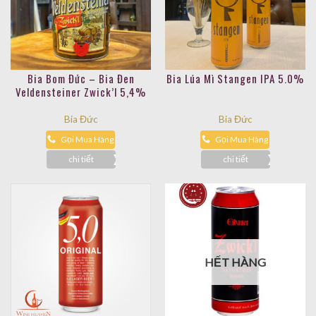
Bia Bom Đức – Bia Đen
Bia Lúa Mì Stangen IPA 5.0%
Veldensteiner Zwick’l 5,4%
Bia Đức
Bia Đức
Gọi Mua Hàng
Gọi Mua Hàng
chi tiết
chi tiết
HẾT HÀNG