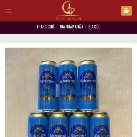
Skip
to
content
TRANG CHỦ
/
BIA NHẬP KHẨU
/
BIA ĐỨC