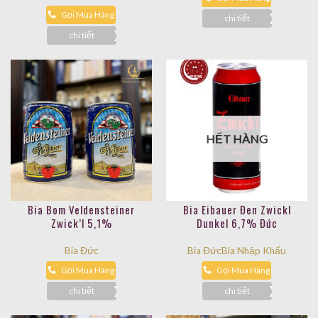
Gọi Mua Hàng
chi tiết
chi tiết
HẾT HÀNG
Bia Bom Veldensteiner
Bia Eibauer Đen Zwickl
Zwick’l 5,1%
Dunkel 6,7% Đức
Bia Đức
Bia Đức
Bia Nhập Khẩu
Gọi Mua Hàng
Gọi Mua Hàng
chi tiết
chi tiết