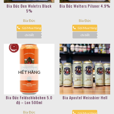
Bia Đức Đen Woletrs Black
Bia Đức Wolters Pilsner 4.9%
5%
Bia Đức
Bia Đức
Gọi Mua Hàng
Gọi Mua Hàng
chi tiết
chi tiết
HẾT HÀNG
Bia Đức Feldschlobchen 5.0
Bia Apostel Weissbier Hell
độ – Lon 500ml
Bia Đức
Gọi Mua Hàng