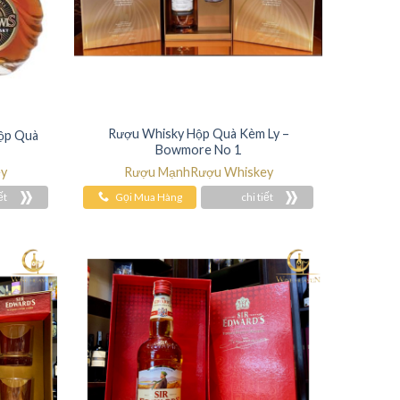
Rượu Whisky Hộp Quà Kèm Ly –
Hộp Quà
Bowmore No 1
ey
Rượu Mạnh
Rượu Whiskey
ết
Gọi Mua Hàng
chi tiết