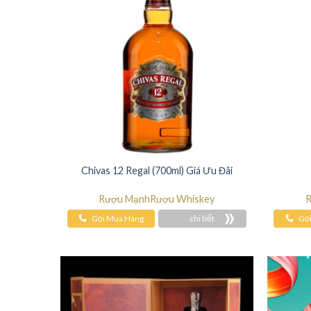
Chivas 12 Regal (700ml) Giá Ưu Đãi
Rượu Mạnh
Rượu Whiskey
R
Gọi Mua Hàng
chi tiết
Gọ