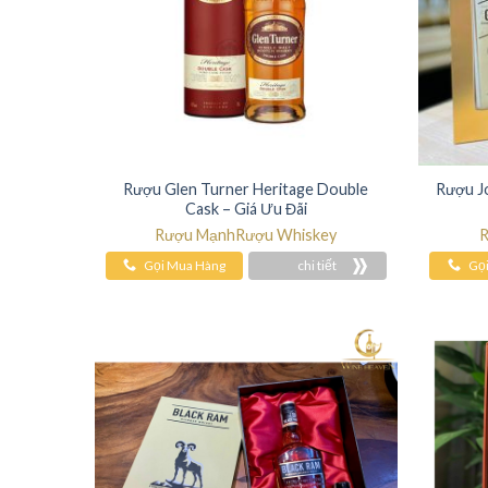
Rượu Glen Turner Heritage Double
Rượu Jo
Cask – Giá Ưu Đãi
Rượu Mạnh
Rượu Whiskey
R
Gọi Mua Hàng
chi tiết
Gọ