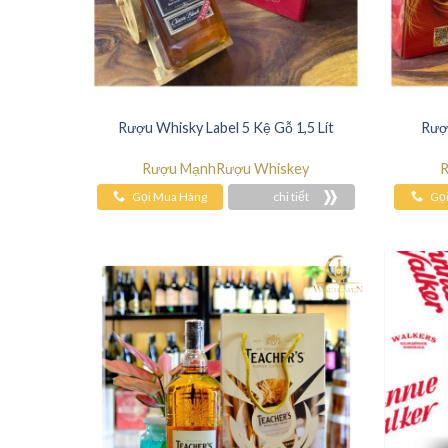
Rượu Whisky Label 5 Kệ Gỗ 1,5 Lít
Rượu
Rượu Mạnh
Rượu Whiskey
R
Gọi Mua Hàng
chi tiết
Gọ