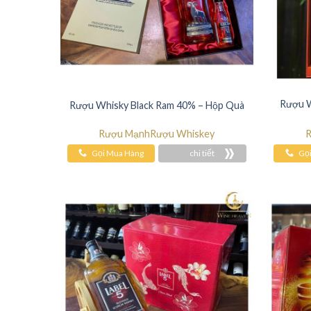
Rượu 
Rượu Whisky Black Ram 40% – Hộp Quà
Rượu Mạnh
Rượu Whiskey
R
Gọi Mua Hàng
chi tiết
Gọ