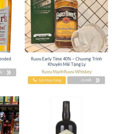
lended
Rượu Early Time 40% – Chương Trình
Khuyến Mãi Tặng Ly
Rượu Mạnh
Rượu Whiskey
ết
Gọi Mua Hàng
chi tiết