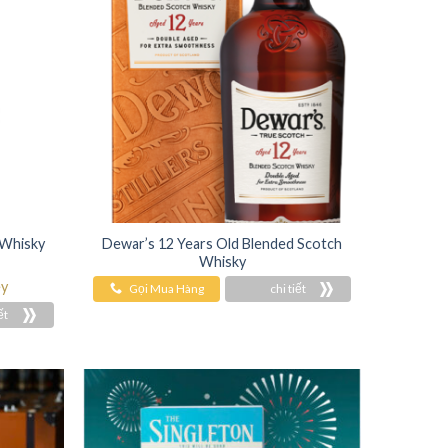
 Whisky
Dewar’s 12 Years Old Blended Scotch
Whisky
ey
Gọi Mua Hàng
chi tiết
ết