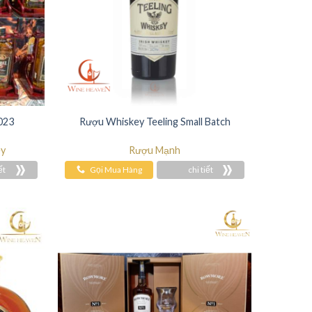
2023
Rượu Whiskey Teeling Small Batch
ey
Rượu Mạnh
ết
Gọi Mua Hàng
chi tiết