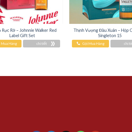
 Rực Rỡ – Johnnie Walker Red
Thịnh Vượng Đầu Xuân – Hộp 
Label Gift Set
Singleton 15
i Mua Hàng
chi tiết
Gọi Mua Hàng
chi ti