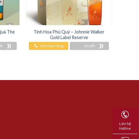
Quà The
Tinh Hoa Phú Quý – Johnnie Walker
Gold Label Reserve
ết
Gọi Mua Hàng
chi tiết
Liên hệ
Hotline