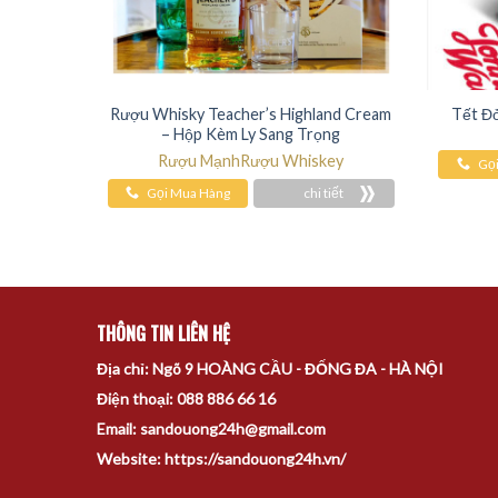
Rượu Whisky Teacher’s Highland Cream
Tết Đỏ
– Hộp Kèm Ly Sang Trọng
Rượu Mạnh
Rượu Whiskey
Gọ
Gọi Mua Hàng
chi tiết
THÔNG TIN LIÊN HỆ
Địa chỉ: Ngõ 9 HOÀNG CẦU - ĐỐNG ĐA - HÀ NỘI
Điện thoại: 088 886 66 16
Email: sandouong24h@gmail.com
Website: https://sandouong24h.vn/