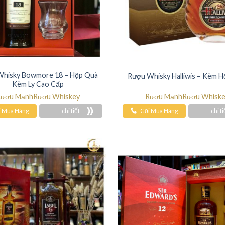
Whisky Bowmore 18 – Hộp Quà
Rượu Whisky Halliwis – Kèm 
Kèm Ly Cao Cấp
ượu Mạnh
Rượu Whiskey
Rượu Mạnh
Rượu Whisk
i Mua Hàng
chi tiết
Gọi Mua Hàng
chi ti