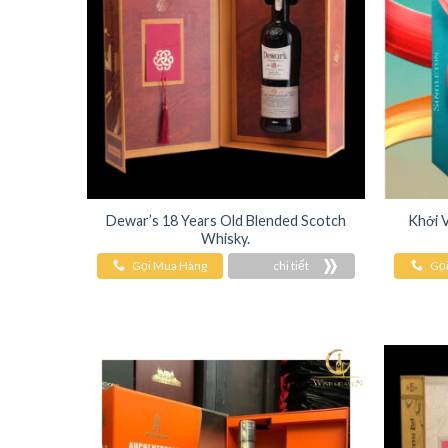
Dewar’s 18 Years Old Blended Scotch
Khởi V
Whisky.
Gọi Mua Hàng
chi tiết
Gọ