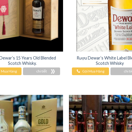
Dewar’s 15 Years Old Blended
Rượu Dewar’s White Label B
Scotch Whisky.
Scotch Whisky
i Mua Hàng
chi tiết
Gọi Mua Hàng
chi ti