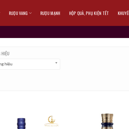
RƯỢU VANG
RƯỢU MẠNH
HỘP QUÀ, PHỤ KIỆN TẾT
KHUYẾ
 HIỆU
g hiệu