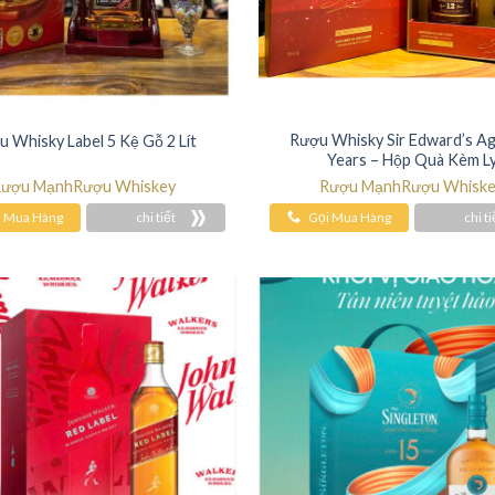
Rượu Whisky Sir Edward’s A
 Whisky Label 5 Kệ Gỗ 2 Lít
Years – Hộp Quà Kèm L
ượu Mạnh
Rượu Whiskey
Rượu Mạnh
Rượu Whisk
i Mua Hàng
chi tiết
Gọi Mua Hàng
chi ti