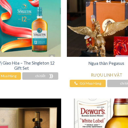
ị Giao Hòa – The Singleton 12
Ngựa thần Pegasus
Gift Set
RƯỢU LINH VẬT
i Mua Hàng
chi tiết
Gọi Mua Hàng
chi ti