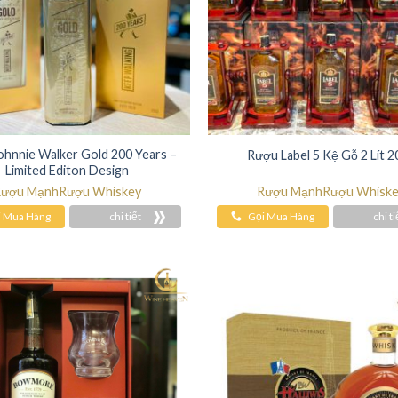
hnnie Walker Gold 200 Years –
Rượu Label 5 Kệ Gỗ 2 Lít 
Limited Editon Design
ượu Mạnh
Rượu Whiskey
Rượu Mạnh
Rượu Whisk
i Mua Hàng
chi tiết
Gọi Mua Hàng
chi ti