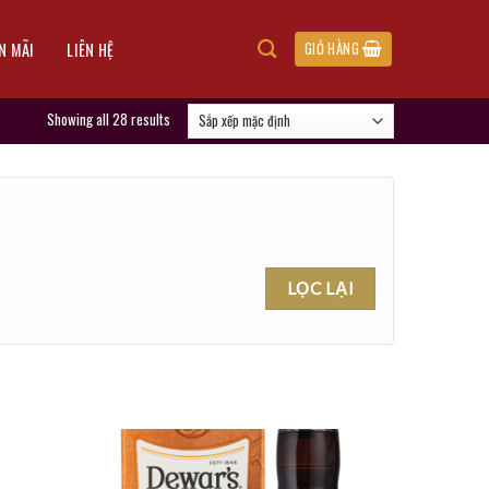
N MÃI
LIÊN HỆ
GIỎ HÀNG
Showing all 28 results
LỌC LẠI