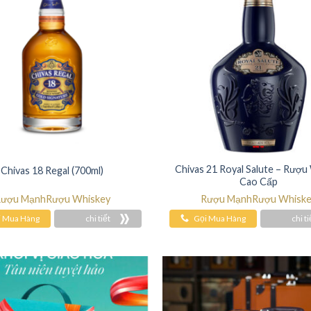
Chivas 21 Royal Salute – Rượu
Chivas 18 Regal (700ml)
Cao Cấp
ượu Mạnh
Rượu Whiskey
Rượu Mạnh
Rượu Whisk
i Mua Hàng
chi tiết
Gọi Mua Hàng
chi ti