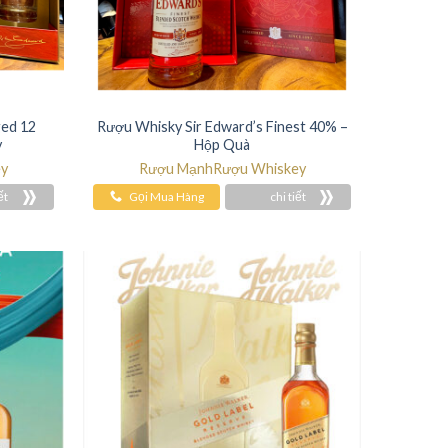
ged 12
Rượu Whisky Sir Edward’s Finest 40% –
y
Hộp Quà
ey
Rượu Mạnh
Rượu Whiskey
ết
Gọi Mua Hàng
chi tiết