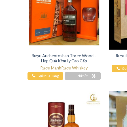
Rượu Auchentoshan Three Wood –
Rượu 
Hộp Quà Kèm Ly Cao Cấp
Rượu Mạnh
Rượu Whiskey
Gọ
Gọi Mua Hàng
chi tiết