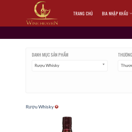
Skip
to
TRANG CHỦ
BIA NHẬP KHẨU
content
DANH MỤC SẢN PHẨM
THƯƠNG
Rượu Whisky
Thươn
Rượu Whisky