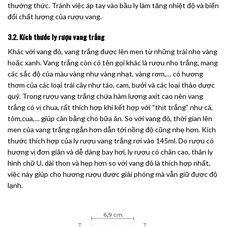
thưởng thức. Tránh việc áp tay vào bầu ly làm tăng nhiệt độ và biến
đổi chất lượng của rượu vang.
3.2. Kích thước ly rượu vang trắng
Khác với vang đỏ, vang trắng được lên men từ những trái nho vàng
hoặc xanh. Vang trắng còn có tên gọi khác là rượu nho trắng, mang
các sắc độ của màu vàng như vàng nhạt, vàng rơm,… có hương
thơm của các loại trái cây như táo, cam, bưởi và các loại thảo dược
quý. Trong rượu vang trắng chứa hàm lượng axit cao nên vang
trắng có vị chua, rất thích hợp khi kết hợp với “thịt trắng” như cá,
tôm,cua,… giúp cân bằng cho bữa ăn. So với vang đỏ, thời gian lên
men của vang trắng ngắn hơn dẫn tới nồng độ cũng nhẹ hơn. Kích
thước thích hợp của ly rượu vang trắng rơi vào 145ml. Do rượu có
hương vị đơn giản và dễ dàng bay hơi, ly rượu có chân cao, thân ly
hình chữ U, dài thon và hẹp hơn so với vang đỏ là thích hợp nhất,
việc này giúp cho hương rượu được giải phóng mà vẫn giữ được độ
lạnh.