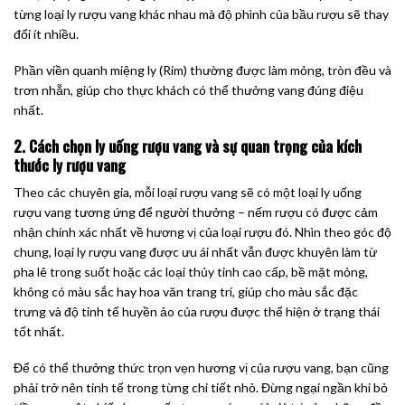
từng loại ly rượu vang khác nhau mà độ phình của bầu rượu sẽ thay
đổi ít nhiều.
Phần viền quanh miệng ly (Rim) thường được làm mỏng, tròn đều và
trơn nhẵn, giúp cho thực khách có thể thưởng vang đúng điệu
nhất.
2. Cách chọn ly uống rượu vang và sự quan trọng của kích
thước ly rượu vang
Theo các chuyên gia, mỗi loại rượu vang sẽ có một loại ly uống
rượu vang tương ứng để người thưởng – nếm rượu có được cảm
nhận chính xác nhất về hương vị của loại rượu đó. Nhìn theo góc độ
chung, loại ly rượu vang được ưu ái nhất vẫn được khuyên làm từ
pha lê trong suốt hoặc các loại thủy tinh cao cấp, bề mặt mỏng,
không có màu sắc hay hoa văn trang trí, giúp cho màu sắc đặc
trưng và độ tinh tế huyền ảo của rượu được thể hiện ở trạng thái
tốt nhất.
Để có thể thưởng thức trọn vẹn hương vị của rượu vang, bạn cũng
phải trở nên tinh tế trong từng chi tiết nhỏ. Đừng ngại ngần khi bỏ