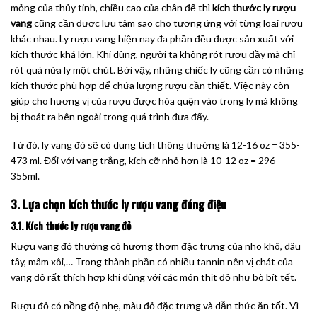
mỏng của thủy tinh, chiều cao của chân đế thì
kích thước ly rượu
vang
cũng cần được lưu tâm sao cho tương ứng với từng loại rượu
khác nhau. Ly rượu vang hiện nay đa phần đều được sản xuất với
kích thước khá lớn. Khi dùng, người ta không rót rượu đầy mà chỉ
rót quá nửa ly một chút. Bởi vậy, những chiếc ly cũng cần có những
kích thước phù hợp để chứa lượng rượu cần thiết. Việc này còn
giúp cho hương vị của rượu được hòa quện vào trong ly mà không
bị thoát ra bên ngoài trong quá trình đưa đẩy.
Từ đó, ly vang đỏ sẽ có dung tích thông thường là 12-16 oz = 355-
473 ml. Đối với vang trắng, kích cỡ nhỏ hơn là 10-12 oz = 296-
355ml.
3. Lựa chọn kích thước ly rượu vang đúng điệu
3.1. Kích thước ly rượu vang đỏ
Rượu vang đỏ thường có hương thơm đặc trưng của nho khô, dâu
tây, mâm xôi,… Trong thành phần có nhiều tannin nên vị chát của
vang đỏ rất thích hợp khi dùng với các món thịt đỏ như bò bít tết.
Rượu đỏ có nồng độ nhẹ, màu đỏ đặc trưng và dẫn thức ăn tốt. Vì