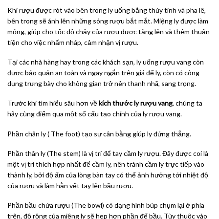
Khi rượu được rót vào bên trong ly uống bằng thủy tinh và pha lê,
bên trong sẽ ánh lên những sóng rượu bắt mắt. Miệng ly được làm
mỏng, giúp cho tốc độ chảy của rượu được tăng lên và thêm thuận
tiện cho việc nhấm nháp, cảm nhận vị rượu.
Tại các nhà hàng hay trong các khách sạn, ly uống rượu vang còn
được bảo quản an toàn và ngay ngắn trên giá để ly, còn có công
dụng trưng bày cho không gian trở nên thanh nhã, sang trọng.
Trước khi tìm hiểu sâu hơn về
kích thước ly rượu vang
, chúng ta
hãy cùng điểm qua một số cấu tạo chính của ly rượu vang.
Phần chân ly ( The foot) tạo sự cân bằng giúp ly đứng thẳng.
Phần thân ly (The stem) là vị trí để tay cầm ly rượu. Đây được coi là
một vị trí thích hợp nhất để cầm ly, nên tránh cầm ly trực tiếp vào
thành ly, bởi độ ấm của lòng bàn tay có thể ảnh hưởng tới nhiệt độ
của rượu và làm hằn vết tay lên bầu rượu.
Phần bầu chứa rượu (The bowl) có dạng hình búp chụm lại ở phía
trên, độ rộng của miệng ly sẽ hẹp hơn phần đế bầu. Tùy thuộc vào