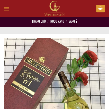
Skip
to
content
TRANG CHỦ
/
RƯỢU VANG
/
VANG Ý