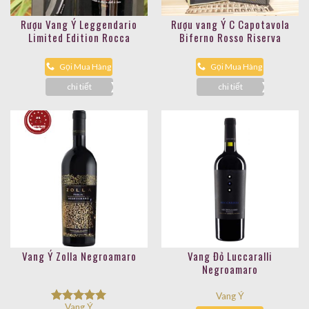
Rượu Vang Ý Leggendario
Rượu vang Ý C Capotavola
Limited Edition Rocca
Biferno Rosso Riserva
Gọi Mua Hàng
Gọi Mua Hàng
chi tiết
chi tiết
Vang Ý Zolla Negroamaro
Vang Đỏ Luccaralli
Negroamaro
Vang Ý
Vang Ý