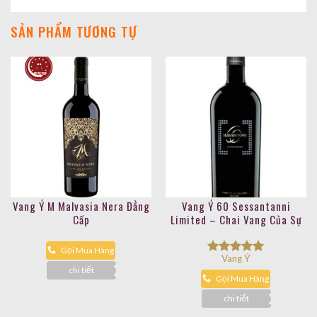
SẢN PHẨM TƯƠNG TỰ
Vang Ý M Malvasia Nera Đẳng
Vang Ý 60 Sessantanni
Cấp
Limited – Chai Vang Của Sự
Tinh Tế
Gọi Mua Hàng
Vang Ý
Được xếp
chi tiết
hạng
5.00
Gọi Mua Hàng
5 sao
chi tiết