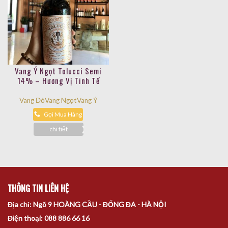
Vang Ý Ngọt Tolucci Semi
14% – Hương Vị Tinh Tế
Vang Đỏ
Vang Ngọt
Vang Ý
Gọi Mua Hàng
chi tiết
THÔNG TIN LIÊN HỆ
Địa chỉ: Ngõ 9 HOÀNG CẦU - ĐỐNG ĐA - HÀ NỘI
Điện thoại: 088 886 66 16