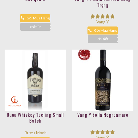
Trọng
Gọi Mua Hàng
Vang Ý
Được xếp
chi tiết
hạng
5.00
Gọi Mua Hàng
5 sao
chi tiết
Rượu Whiskey Teeling Small
Vang Ý Zolla Negroamaro
Batch
Rượu Mạnh
Vang Ý