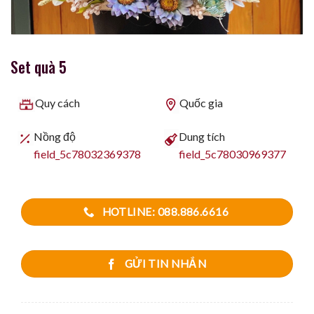
Set quà 5
Quy cách
Quốc gia
Nồng độ
Dung tích
field_5c78032369378
field_5c78030969377
HOTLINE: 088.886.6616
GỬI TIN NHẮN