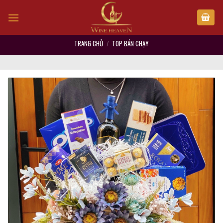
Skip
to
content
TRANG CHỦ
/
TOP BÁN CHẠY