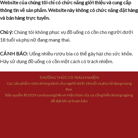
Website của chúng tôi chỉ có chức năng giới thiệu và cung cấp
thông tin về sản phẩm. Website này không có chức năng đặt hàng
và bán hàng trực tuyến.
Chú ý:
Chúng tôi không phục vụ đồ uống có cồn cho người dưới
18 tuổi và phụ nữ đang mang thai.
CẢNH BÁO:
Uống nhiều rượu bia có thể gây hại cho sức khỏe.
Hãy sử dụng đồ uống có cồn một cách có trách nhiệm.
THƯỞNG THỨC CÓ TRÁCH NHIỆM
Các sản phẩm rượu không dành cho người dưới 18 tuổi và phụ nữ đang mang
thai.
Bản quyền © 2019 sandouong24h.vn Hiện thân của sự cống hiến không ngừng
để đạt tới sự hoàn hảo