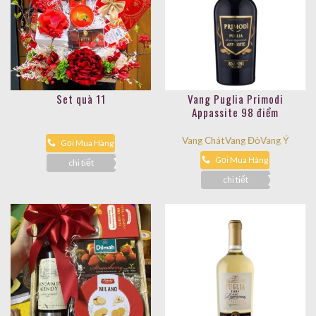
Set quà 11
Vang Puglia Primodi
Appassite 98 điểm
Vang Chát
Vang Đỏ
Vang Ý
Gọi Mua Hàng
Gọi Mua Hàng
chi tiết
chi tiết