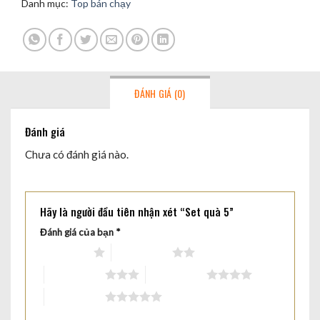
Danh mục:
Top bán chạy
ĐÁNH GIÁ (0)
Đánh giá
Chưa có đánh giá nào.
Hãy là người đầu tiên nhận xét “Set quà 5”
Đánh giá của bạn
*
1 trên 5 sao
2 trên 5 sao
3 trên 5 sao
4 trên 5 sao
5 trên 5 sao