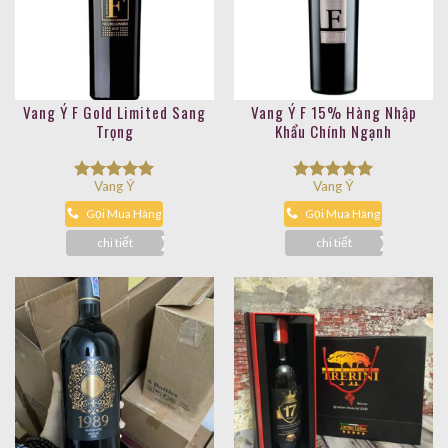
Vang Ý F Gold Limited Sang
Vang Ý F 15% Hàng Nhập
Trọng
Khẩu Chính Ngạnh
Vang Ý
Vang Ý
Được xếp
Được xếp
hạng
5.00
hạng
5.00
Gọi Mua Hàng
Gọi Mua Hàng
5 sao
5 sao
chi tiết
chi tiết