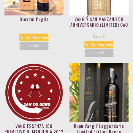
Giovani Puglia
VANG Ý SAN MARZANO 50
ANNIVERSARIO (LIMITED) CAO
CẤP
Vang Ý
Gọi Mua Hàng
Gọi Mua Hàng
chi tiết
chi tiết
VANG ESSENZA 100
Rượu Vang Ý Leggendario
PRIMITIVO DI MANDURIA 2012
Limited Edition Rocca