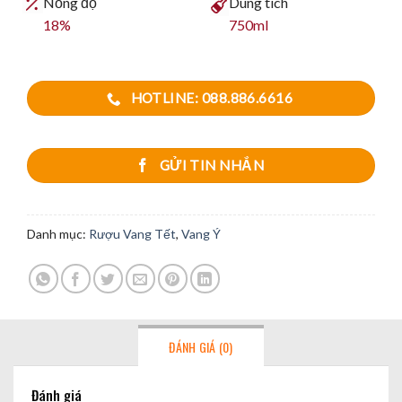
Nồng độ
Dung tích
18%
750ml
HOTLINE: 088.886.6616
GỬI TIN NHẮN
Danh mục:
Rượu Vang Tết
,
Vang Ý
ĐÁNH GIÁ (0)
Đánh giá