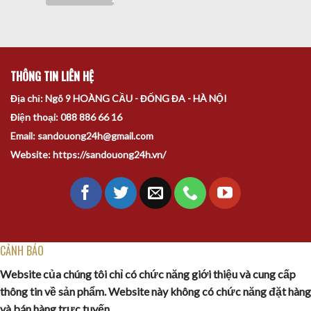
THÔNG TIN LIÊN HỆ
Địa chỉ: Ngõ 9 HOÀNG CẦU - ĐỐNG ĐA - HÀ NỘI
Điện thoại: 088 886 66 16
Email: sandouong24h@gmail.com
Website: https://sandouong24h.vn/
CẢNH BÁO
Website của chúng tôi chỉ có chức năng giới thiệu và cung cấp
thông tin về sản phẩm. Website này không có chức năng đặt hàng
và bán hàng trực tuyến.