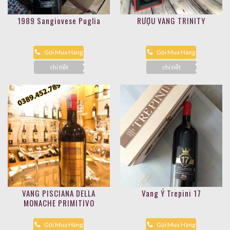
1989 Sangiovese Puglia
RƯỢU VANG TRINITY
Gọi Mua Hàng
Gọi Mua Hàng
chi tiết
chi tiết
VANG PISCIANA DELLA
Vang Ý Trepini 17
MONACHE PRIMITIVO
Gọi Mua Hàng
Gọi Mua Hàng