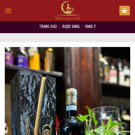
Skip
to
content
TRANG CHỦ
/
RƯỢU VANG
/
VANG Ý