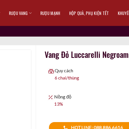
RƯỢU VANG
RƯỢU MẠNH
HỘP QUÀ, PHỤ KIỆN TẾT
KHUYẾ
Vang Đỏ Luccarelli Negroam
Quy cách
6 chai/thùng
Nồng độ
13%
HOTLINE: 088.886.6616