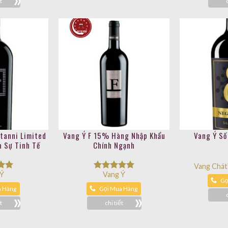
t
tanni Limited
Vang Ý F 15% Hàng Nhập Khẩu
Vang Ý Số
a Sự Tinh Tế
Chính Ngạnh
Vang Chát
 Ý
Vang Ý
ếp
Được xếp
Gọ
00
hạng
5.00
a Hàng
Gọi Mua Hàng
5 sao
t
chi tiết