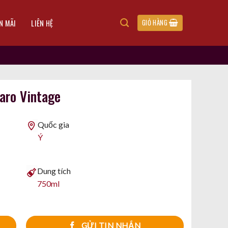
N MÃI
LIÊN HỆ
GIỎ HÀNG
aro Vintage
Quốc gia
Ý
Dung tích
750ml
GỬI TIN NHẮN