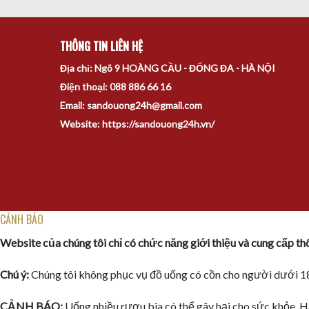
THÔNG TIN LIÊN HỆ
Địa chỉ: Ngõ 9 HOÀNG CẦU - ĐỐNG ĐA - HÀ NỘI
Điện thoại: 088 886 66 16
Email: sandouong24h@gmail.com
Website: https://sandouong24h.vn/
CẢNH BÁO
Website của chúng tôi chỉ có chức năng giới thiệu và cung cấp t
Chú ý:
Chúng tôi không phục vụ đồ uống có cồn cho người dưới 18
CẢNH BÁO:
Uống nhiều rượu bia có thể gây hại cho sức khỏe. H