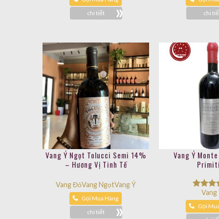
chi tiết
chi tiế
Vang Ý Ngọt Tolucci Semi 14%
Vang Ý Monte
– Hương Vị Tinh Tế
Primit
Vang Đỏ
Vang Ngọt
Vang Ý
Vang
Được x
Gọi Mua Hàng
hạng
5.
Gọi Mu
5 sao
chi tiết