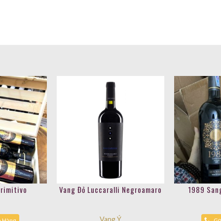
rimitivo
Vang Đỏ Luccaralli Negroamaro
1989 Sang
Vang Ý
a Hàng
Gọ