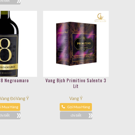
chi tiết
 8 Negroamaro
Vang Bịch Primitivo Salento 3
Lít
Vang Đỏ
Vang Ý
Vang Ý
i Mua Hàng
Gọi Mua Hàng
chi tiết
chi tiết