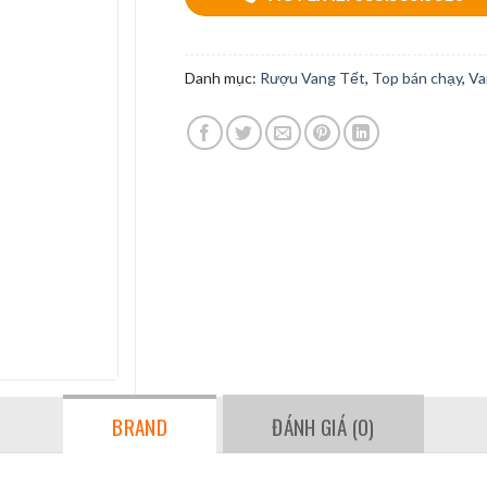
Danh mục:
Rượu Vang Tết
,
Top bán chạy
,
Va
BRAND
ĐÁNH GIÁ (0)