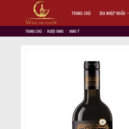
Skip
to
TRANG CHỦ
BIA NHẬP KHẨU
content
TRANG CHỦ
/
RƯỢU VANG
/
VANG Ý