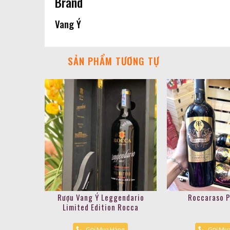
Brand
Vang Ý
SẢN PHẨM TƯƠNG TỰ
Rượu Vang Ý Leggendario
Roccaraso P
Limited Edition Rocca
Gọi Mua Hàng
Gọi Mu