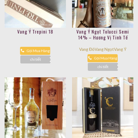
Vang Ý Trepini 18
Vang Ý Ngọt Tolucci Semi
14% – Hương Vị Tinh Tế
Vang Đỏ
Vang Ngọt
Vang Ý
Gọi Mua Hàng
Gọi Mua Hàng
chi tiết
chi tiết