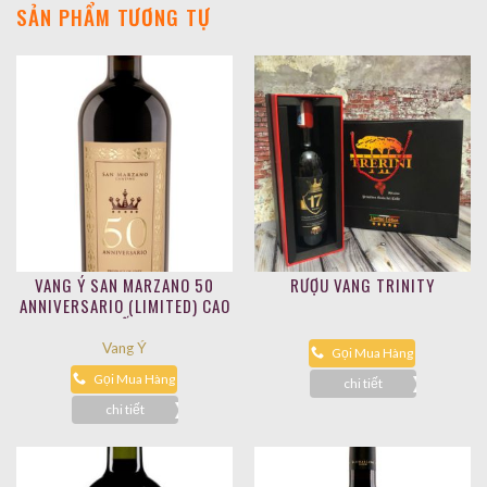
SẢN PHẨM TƯƠNG TỰ
VANG Ý SAN MARZANO 50
RƯỢU VANG TRINITY
ANNIVERSARIO (LIMITED) CAO
CẤP
Vang Ý
Gọi Mua Hàng
Gọi Mua Hàng
chi tiết
chi tiết