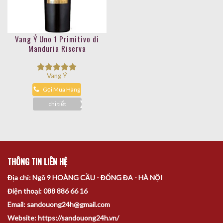
Vang Ý Uno 1 Primitivo di
Manduria Riserva
Vang Ý
Được xếp
hạng
5.00
Gọi Mua Hàng
5 sao
chi tiết
THÔNG TIN LIÊN HỆ
Địa chỉ: Ngõ 9 HOÀNG CẦU - ĐỐNG ĐA - HÀ NỘI
Điện thoại: 088 886 66 16
Email: sandouong24h@gmail.com
Website: https://sandouong24h.vn/