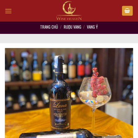
Skip
to
content
TRANG CHỦ
/
RƯỢU VANG
/
VANG Ý