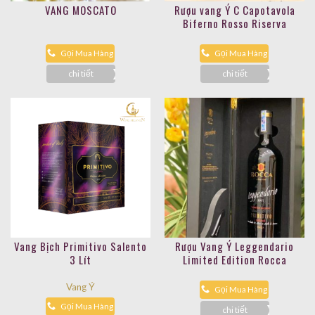
VANG MOSCATO
Rượu vang Ý C Capotavola
Biferno Rosso Riserva
Gọi Mua Hàng
Gọi Mua Hàng
chi tiết
chi tiết
Vang Bịch Primitivo Salento
Rượu Vang Ý Leggendario
3 Lít
Limited Edition Rocca
Vang Ý
Gọi Mua Hàng
Gọi Mua Hàng
chi tiết