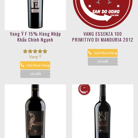
Vang Ý F 15% Hàng Nhập
VANG ESSENZA 100
Khẩu Chính Ngạnh
PRIMITIVO DI MANDURIA 2012
Gọi Mua Hàng
Vang Ý
Được xếp
chi tiết
hạng
5.00
Gọi Mua Hàng
5 sao
chi tiết