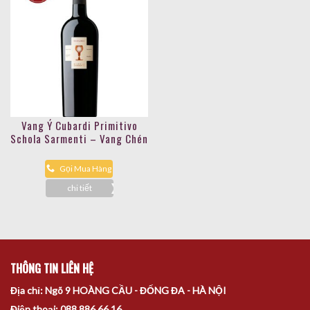
Vang Ý Cubardi Primitivo
Schola Sarmenti – Vang Chén
Thánh
Gọi Mua Hàng
chi tiết
THÔNG TIN LIÊN HỆ
Địa chỉ: Ngõ 9 HOÀNG CẦU - ĐỐNG ĐA - HÀ NỘI
Điện thoại: 088 886 66 16