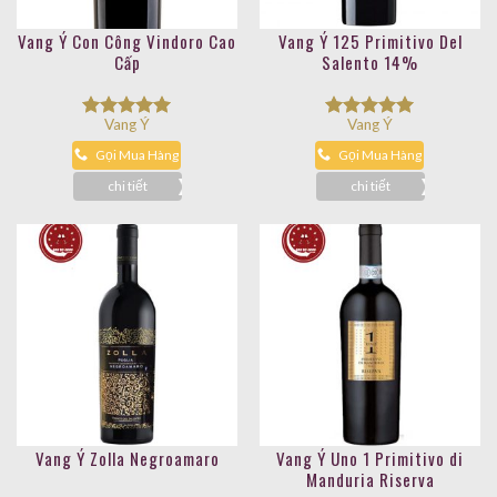
Vang Ý Con Công Vindoro Cao
Vang Ý 125 Primitivo Del
Cấp
Salento 14%
Vang Ý
Vang Ý
Được xếp
Được xếp
hạng
5.00
hạng
5.00
Gọi Mua Hàng
Gọi Mua Hàng
5 sao
5 sao
chi tiết
chi tiết
Vang Ý Zolla Negroamaro
Vang Ý Uno 1 Primitivo di
Manduria Riserva