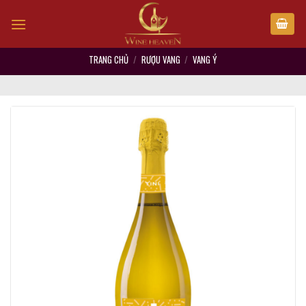
Skip
to
content
TRANG CHỦ
/
RƯỢU VANG
/
VANG Ý