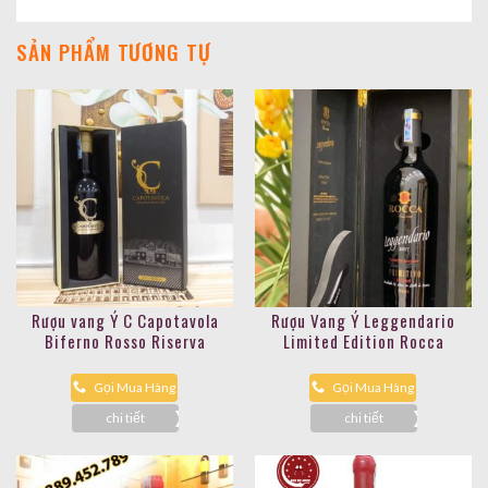
SẢN PHẨM TƯƠNG TỰ
Rượu vang Ý C Capotavola
Rượu Vang Ý Leggendario
Biferno Rosso Riserva
Limited Edition Rocca
Gọi Mua Hàng
Gọi Mua Hàng
chi tiết
chi tiết