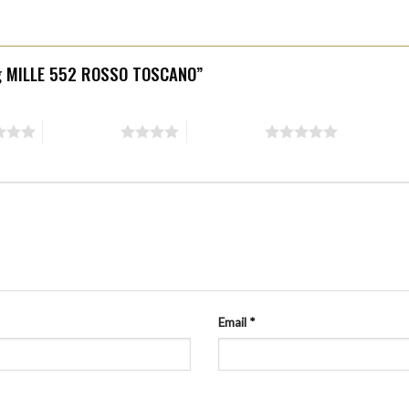
ang MILLE 552 ROSSO TOSCANO”
4 trên 5 sao
5 trên 5 sao
Email
*