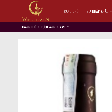
Skip
to
TRANG CHỦ
BIA NHẬP KHẨU
content
TRANG CHỦ
/
RƯỢU VANG
/
VANG Ý