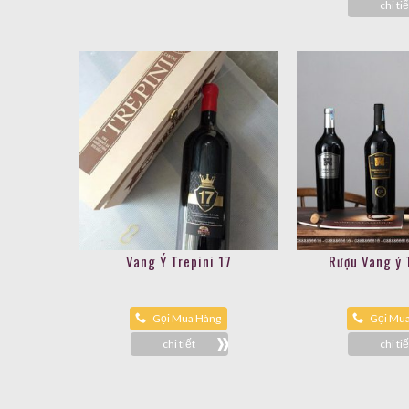
chi tiế
Vang Ý Trepini 17
Rượu Vang ý 
Gọi Mua Hàng
Gọi Mu
chi tiết
chi tiế