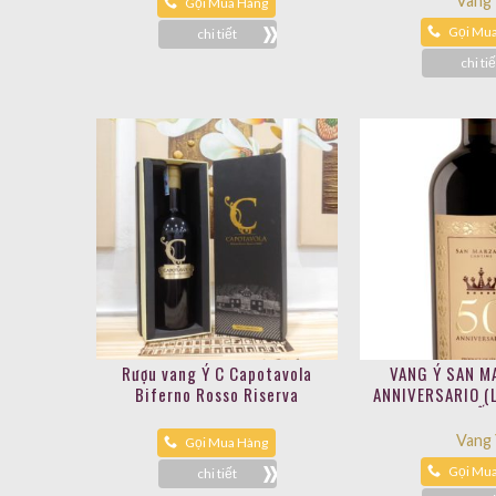
Vang
Gọi Mua Hàng
Gọi Mu
chi tiết
chi tiế
Rượu vang Ý C Capotavola
VANG Ý SAN M
Biferno Rosso Riserva
ANNIVERSARIO (
CẤP
Vang
Gọi Mua Hàng
Gọi Mu
chi tiết