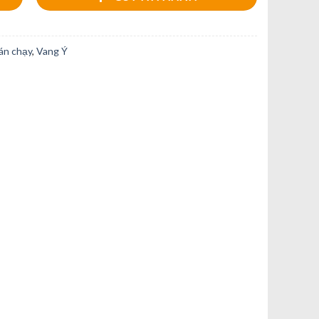
án chạy
,
Vang Ý