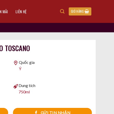
N MÃI
LIÊN HỆ
GIỎ HÀNG
SO TOSCANO
Quốc gia
Ý
Dung tích
750ml
GỬI TIN NHẮN