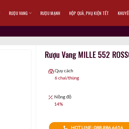
RƯỢU VANG
RƯỢU MẠNH
HỘP QUÀ, PHỤ KIỆN TẾT
KHUYẾ
Rượu Vang MILLE 552 ROS
Quy cách
6 chai/thùng
Nồng độ
14%
HOTLINE: 088.886.6616